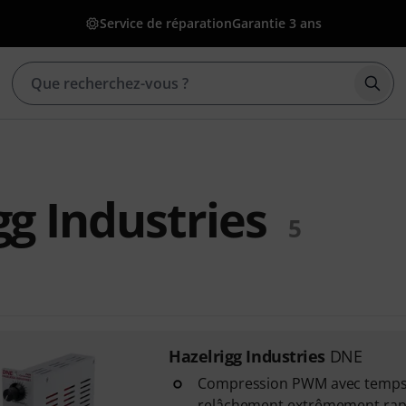
Service de réparation
Garantie 3 ans
Déma
gg Industries
5
Hazelrigg Industries
DNE
Compression PWM avec temps 
relâchement extrêmement rap