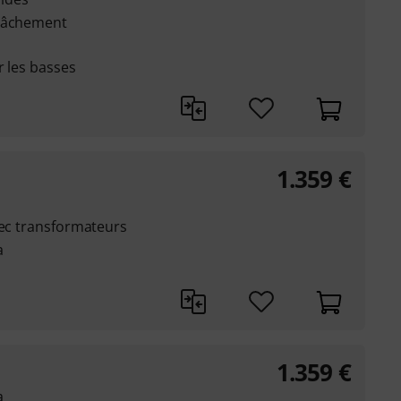
elâchement
r les basses
1.359
€
vec transformateurs
a
1.359
€
a