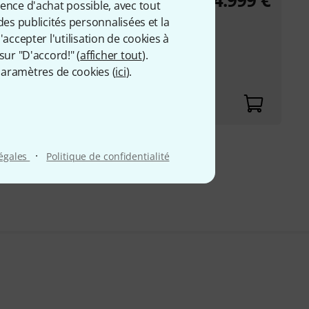
4.999
€
ience d'achat possible, avec tout
 lampe de classe A
des publicités personnalisées et la
 avec des temps
accepter l'utilisation de cookies à
tra-rapides
sur "D'accord!" (
afficher tout
).
e, du relâchement et
aramètres de cookies (
ici
).
·
légales
Politique de confidentialité
9 €
 comprise