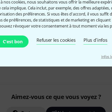
à nos cookies, nous souhaitons vous offrir la meilleure expér
Trajet de signal entièrement à
 cela implique. Cela inclut, par exemple, des offres adaptées, 
Traitement dynamique musical
sation des préférences. Si vous êtes d'accord, il vous suffit d'
d'attaque et de relâchement ul
ns de préférences, de statistiques et de marketing en cliquant 
Réglages du seuil, de l'attaqu
pouvez révoquer votre consentement à tout moment via les p
du gain
Sur demande
Refuser les cookies
Plus d´infos
C'est bon
Infos 
Envoi gratuit à partir de 6
Les prix sont indiqués avec TVA
Aimez-vous ce que vous voyez ?