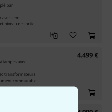
uplé par
 avec semi-
et niveau de sortie
4.499
€
 à lampes avec
vec transformateurs
trument commutable