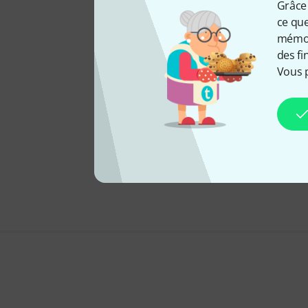
Grâce 
ce que
mémori
des fi
Vous 