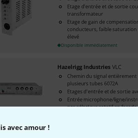
Etage d'entrée et de sortie co
transformateur
Etage de gain de compensation
conducteurs, faible saturation 
élevé
Disponible immédiatement
Hazelrigg Industries
VLC
Chemin du signal entièrement
plusieurs tubes 6072A
Etages d'entrée et de sortie a
Entrée microphone/ligne/ins
par sélecteur rotatif en façade
Sur demande
is avec amour !
Hazelrigg Industries
VNE