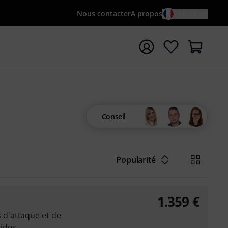
Nous contacter
A propos
FR / €
rrer la recherche avec le terme de recherche {searchTerm
Conseil
Popularité
1.359
€
d'attaque et de
ides