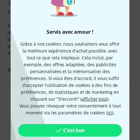
Qualité de fabrication
Stabilité
Facile à monter pour un non bricoleur comme moi, ce qui
Servis avec amour !
est déjà énorme !! Ensuite, il fait ce qu'il a à faire, il permet
de ranger les guitares avec les étuis ou les housses... Et en
Grâce à nos cookies, nous souhaitons vous offrir
plus c'est beau dans la déco de la pièce qui est dédiée à la
la meilleure expérience d'achat possible, avec
musique !!
tout ce que cela implique. Cela inclut, par
exemple, des offres adaptées, des publicités
0
0
SIGNALER L'ÉVALUATION
personnalisées et la mémorisation des
préférences. Si vous êtes d'accord, il vous suffit
d'accepter l'utilisation de cookies à des fins de
préférences, de statistiques et de marketing en
Lire toutes les évaluations
cliquant sur "D'accord!" (
afficher tout
).
Vous pouvez révoquer votre consentement à tout
moment via les paramètres de cookies (
ici
).
Le saviez-vous?
C'est bon
Tout
Guides
Téléchargements