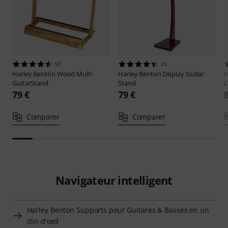
97
25
Harley Benton
Wood Multi
Harley Benton
Display Guitar
H
GuitarStand
Stand
C
79 €
79 €
Comparer
Comparer
Navigateur intelligent
Harley Benton Supports pour Guitares & Basses en un
clin d'oeil