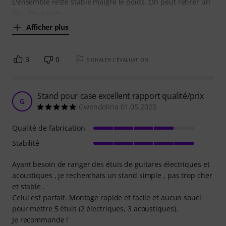
L'ensemble reste stable malgré le poids. On peut retirer un
étui, les autres
Afficher plus
3
0
SIGNALER L'ÉVALUATION
Stand pour case excellent rapport qualité/prix
G
Gwendolina 01.05.2023
Qualité de fabrication
Stabilité
Ayant besoin de ranger des étuis de guitares électriques et
acoustiques , je recherchais un stand simple , pas trop cher
et stable .
Celui est parfait. Montage rapide et facile et aucun souci
pour mettre 5 étuis (2 électriques, 3 acoustiques).
Je recommande !