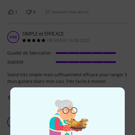
1
0
SIGNALER L'ÉVALUATION
SIMPLE et EFFICACE
HM
HB MUSIC 16.08.2022
Qualité de fabrication
Stabilité
Stand très simple mais suffisamment efficace pour ranger 5
étuis guitare (dans mon cas). Très facile à monter.
0
0
SIGNALER L'ÉVALUATION
Pratique
F1
Fredo 10/05 10.05.2023