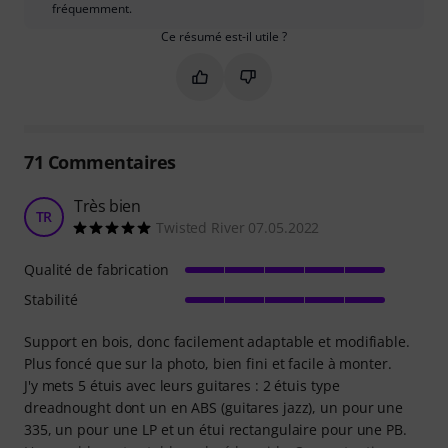
fréquemment.
Ce résumé est-il utile ?
Marquer ce résumé comme utile
Marquer ce résumé comme in
71
Commentaires
Très bien
TR
Twisted River 07.05.2022
Qualité de fabrication
Stabilité
Support en bois, donc facilement adaptable et modifiable.
Plus foncé que sur la photo, bien fini et facile à monter.
J'y mets 5 étuis avec leurs guitares : 2 étuis type
dreadnought dont un en ABS (guitares jazz), un pour une
335, un pour une LP et un étui rectangulaire pour une PB.