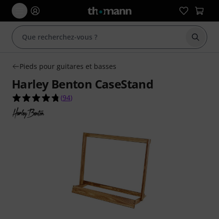
Démarr
Pieds pour guitares et basses
Harley Benton CaseStand
4.7 étoiles sur 5 d'après 94 évaluations clients
(
94
)