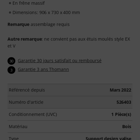
En frêne massif
Dimensions: 906 x 730 x 400 mm
Remarque
assemblage requis
Autre remarque
: ne convient pas aux étuis moulés style EX
et V
Garantie 30 jours satisfait ou remboursé
30
Garantie 3 ans Thomann
3
Référencé depuis
Mars 2022
Numéro d'article
526403
Conditionnement (UVC)
1 Pièce(s)
Matériau
Bois
Type
Support design valise