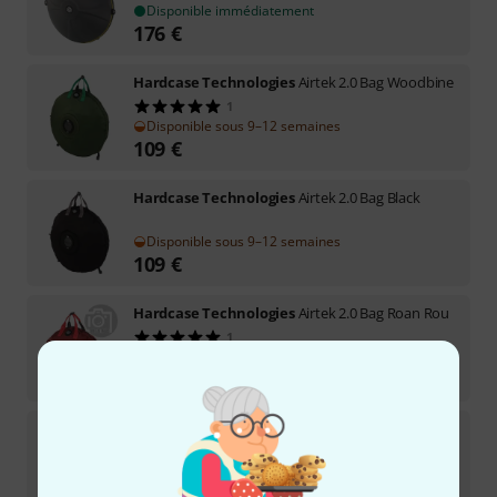
Disponible immédiatement
176
€
Hardcase Technologies
Airtek 2.0 Bag Woodbine
1
Disponible sous 9–12 semaines
109
€
Hardcase Technologies
Airtek 2.0 Bag Black
Disponible sous 9–12 semaines
109
€
Hardcase Technologies
Airtek 2.0 Bag Roan Rou
1
Disponible sous 9–12 semaines
109
€
Hardcase Technologies
Evatek2.0S RAV Vast Ca
B-Stock
Disponible immédiatement
123
€