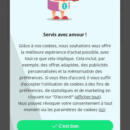
-10%
Meilleur prix sur 30 jours
:
137
€
Hardcase Technologies
Airtek 2.0 Bag Stonewash
3
Disponible sous 9–12 semaines
Servis avec amour !
109
€
Grâce à nos cookies, nous souhaitons vous offrir
la meilleure expérience d'achat possible, avec
Envoi gratuit à partir de 69 €
tout ce que cela implique. Cela inclut, par
Les prix sont indiqués avec TVA comprise
exemple, des offres adaptées, des publicités
personnalisées et la mémorisation des
préférences. Si vous êtes d'accord, il vous suffit
d'accepter l'utilisation de cookies à des fins de
préférences, de statistiques et de marketing en
Aimez-vous ce que vous voyez ?
cliquant sur "D'accord!" (
afficher tout
).
Vous pouvez révoquer votre consentement à tout
Partager
Aide et commentaires
moment via les paramètres de cookies (
ici
).
C'est bon