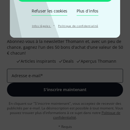
Refuser les cookies
Plus d´infos
·
Infos légales
Politique de confidentialité
Newsletters Thomann
Abonnez-vous à la newsletter Thomann et, avec un peu de
chance, gagnez l'un des 50 bons d'achat d'une valeur de 50
€ chacun!
Articles inspirants
Deals
Aperçus Thomann
Adresse e-mail
*
S'inscrire maintenant
En cliquant sur "S'inscrire maintenant", vous acceptez de recevoir des
publicités par e-mail. La désinscription est possible à tout moment. Vous
pouvez trouver plus d'informations à ce sujet dans notre
Politique de
confidentialité
.
* Requis