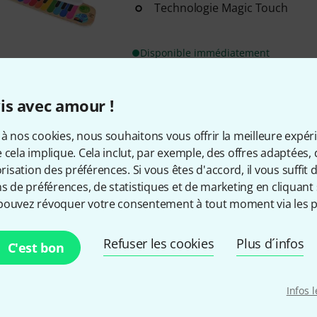
Technologie Magic Touch
Disponible immédiatement
is avec amour !
Envoi gratuit à partir de 6
Les prix sont indiqués avec TVA
à nos cookies, nous souhaitons vous offrir la meilleure expér
 cela implique. Cela inclut, par exemple, des offres adaptées, 
sation des préférences. Si vous êtes d'accord, il vous suffit d'
ns de préférences, de statistiques et de marketing en cliquant 
pouvez révoquer votre consentement à tout moment via les p
Aimez-vous ce que vous voyez ?
Refuser les cookies
Plus d´infos
C'est bon
Partager
Aide et commentaires
Infos 