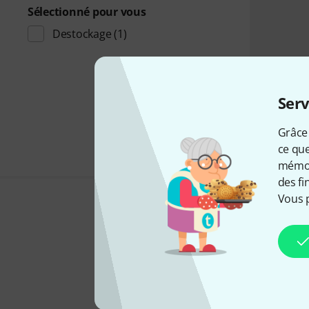
Sélectionné pour vous
Destockage
(1)
Serv
Grâce 
ce que
mémori
des fi
Vous 