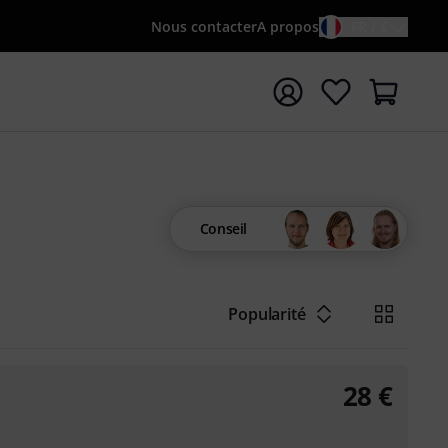
Nous contacter
A propos
FR / €
rrer la recherche avec le terme de recherche {searchTerm
Conseil
Popularité
28
€