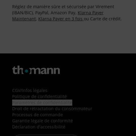
Réglez de manière sûre et sécurisée par Virement
(IBAN/BIC), PayPal, Amazon Pay,
Klarna Payer
Maintenant
,
Klarna Payer en 3 fois
ou Carte de crédit.
CGV
/
Infos légales
Politique de confidentialité
Paramètres de confidentialité
Droit de rétractation du consommateur
Processus de commande
Garantie légale de conformité
Déclaration d'accessibilité