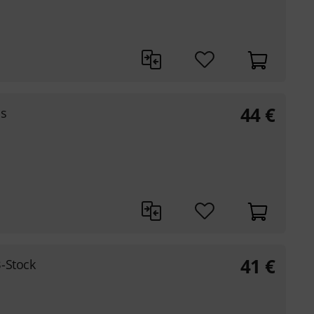
44
€
ds
41
€
-Stock