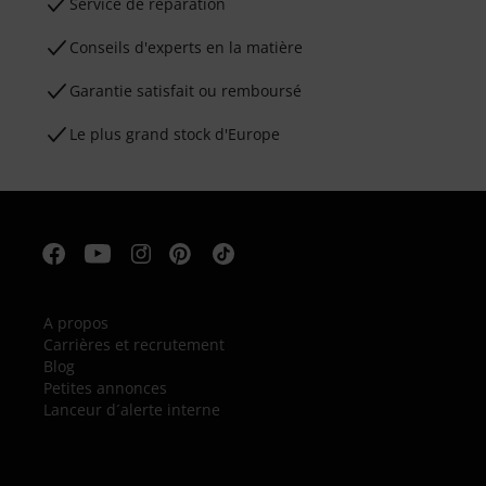
Service de réparation
Conseils d'experts en la matière
Garantie satisfait ou remboursé
Le plus grand stock d'Europe
A propos
Carrières et recrutement
Blog
Petites annonces
Lanceur d´alerte interne