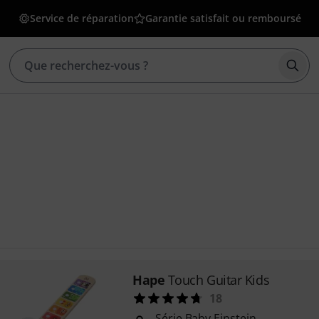
Service de réparation
Garantie satisfait ou remboursé
Déma
Hape
Touch Guitar Kids
18
Série Baby Einstein