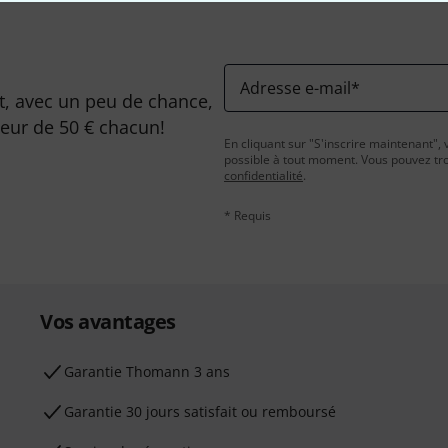
Adresse e-mail
*
, avec un peu de chance,
leur de 50 € chacun!
En cliquant sur "S'inscrire maintenant", 
possible à tout moment. Vous pouvez tro
confidentialité
.
* Requis
Vos avantages
Ga­ran­tie Thomann 3 ans
Garantie 30 jours satisfait ou remboursé