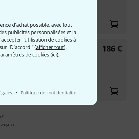
ience d'achat possible, avec tout
des publicités personnalisées et la
accepter l'utilisation de cookies à
186
€
sur "D'accord!" (
rey
afficher tout
).
aramètres de cookies (
ici
).
 PU robuste
·
légales
Politique de confidentialité
9 €
 comprise