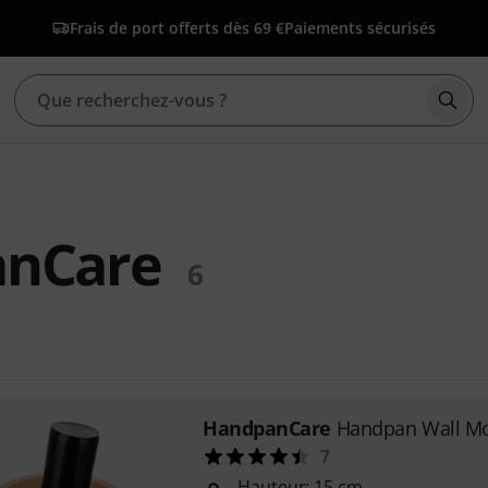
Frais de port offerts dès 69 €
Paiements sécurisés
Déma
nCare
6
HandpanCare
Handpan Wall M
7
Hauteur: 15 cm