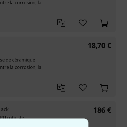
tre la corrosion, la
18,70
€
ase de céramique
tre la corrosion, la
186
€
lack
 PU robuste