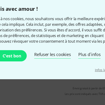
Léger et confortable
is avec amour !
à nos cookies, nous souhaitons vous offrir la meilleure expér
Disponible immédiatement
 cela implique. Cela inclut, par exemple, des offres adaptées, 
sation des préférences. Si vous êtes d'accord, il vous suffit d'
ns de préférences, de statistiques et de marketing en cliquant 
HandpanCare
PU Zipper Case g
pouvez révoquer votre consentement à tout moment via les p
Coque extérieure en plastique
Intérieur anti-pression
Refuser les cookies
Plus d´infos
Léger et confortable
C'est bon
Disponible immédiatement
Infos 
Envoi gratuit à partir de 6
Les prix sont indiqués avec TVA