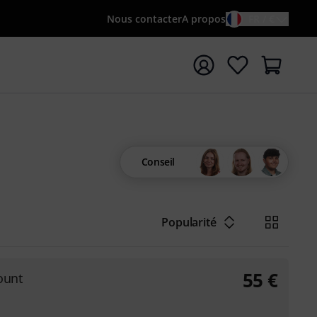
Nous contacter
A propos
FR / €
rrer la recherche avec le terme de recherche {searchTerm
Conseil
Popularité
55
€
ount