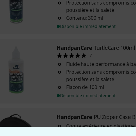
Protection sans compromis con
poussière et la saleté
Contenu: 300 ml
Disponible immédiatement
HandpanCare
TurtleCare 100ml
7
Fluide haute performance à b
Protection sans compromis con
poussière et la saleté
Flacon de 100 ml
Disponible immédiatement
HandpanCare
PU Zipper Case B
Coque extérieure en plastique
Intérieur anti-pression