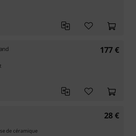
177
€
tand
t
28
€
ase de céramique