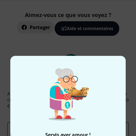
Aimez-vous ce que vous voyez ?
Partager
Aide et commentaires
Newsletters Thomann
Abonnez-vous à la newsletter Thomann et, avec un peu de
chance, gagnez l'un des 50 bons d'achat d'une valeur de 50
€ chacun!
Articles inspirants
Deals
Aperçus Thomann
Adresse e-mail
*
Servis avec amour !