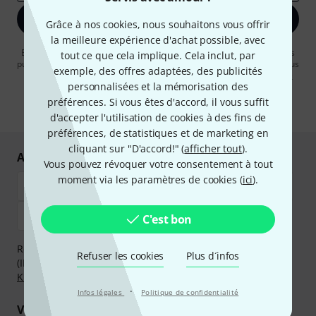
S'inscrire maintenant
Grâce à nos cookies, nous souhaitons vous offrir
la meilleure expérience d'achat possible, avec
En cliquant sur "S'inscrire maintenant", vous acceptez de recevoir des
tout ce que cela implique. Cela inclut, par
publicités par e-mail. La désinscription est possible à tout moment. Vous
exemple, des offres adaptées, des publicités
pouvez trouver plus d'informations à ce sujet dans notre
Politique de
personnalisées et la mémorisation des
confidentialité
.
préférences. Si vous êtes d'accord, il vous suffit
* Requis
d'accepter l'utilisation de cookies à des fins de
préférences, de statistiques et de marketing en
cliquant sur "D'accord!" (
afficher tout
).
Achetez et payez en toute sécurité
Vous pouvez révoquer votre consentement à tout
moment via les paramètres de cookies (
ici
).
C'est bon
Réglez de manière sûre et sécurisée par Virement
Refuser les cookies
Plus d´infos
(IBAN/BIC), PayPal, Amazon Pay,
Klarna Payer Maintenant
,
Klarna Payer en 3 fois
ou Carte de crédit.
·
Infos légales
Politique de confidentialité
Vos avantages