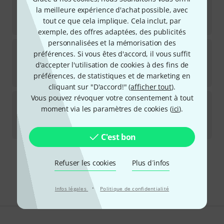
2
la meilleure expérience d'achat possible, avec
Disponible immédiatement
tout ce que cela implique. Cela inclut, par
8,70
€
exemple, des offres adaptées, des publicités
personnalisées et la mémorisation des
Terre
Jaw Harp Wooden Case M
préférences. Si vous êtes d'accord, il vous suffit
2
d'accepter l'utilisation de cookies à des fins de
Disponible immédiatement
préférences, de statistiques et de marketing en
10,30
€
cliquant sur "D'accord!" (
afficher tout
).
Vous pouvez révoquer votre consentement à tout
Thomann
Spoon Jaw Clapper
moment via les paramètres de cookies (
ici
).
17
Disponible sous 4–5 semaines
10,90
€
C'est bon
Envoi gratuit à partir de 69 €
Refuser les cookies
Plus d´infos
Les prix sont indiqués avec TVA comprise
·
Infos légales
Politique de confidentialité