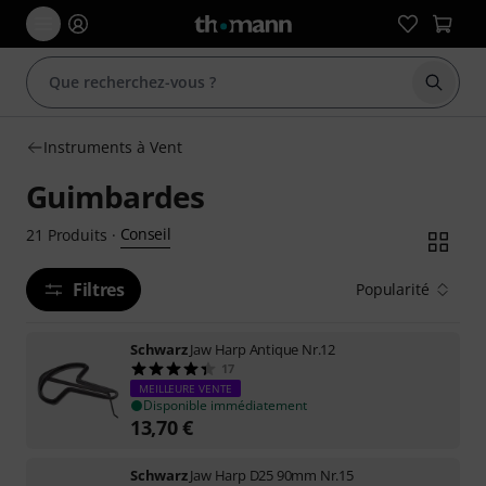
Démarr
Instruments à Vent
Guimbardes
Conseil
21
Produits
·
Filtres
Popularité
Schwarz
Jaw Harp Antique Nr.12
17
MEILLEURE VENTE
Disponible immédiatement
13,70
€
Schwarz
Jaw Harp D25 90mm Nr.15