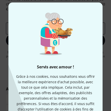
chance, gagnez l'un des 50 bons d'achat d'une valeur de 50
€ chacun!
Articles inspirants
Deals
Aperçus Thomann
Adresse e-mail
*
S'inscrire maintenant
En cliquant sur "S'inscrire maintenant", vous acceptez de recevoir des
publicités par e-mail. La désinscription est possible à tout moment. Vous
pouvez trouver plus d'informations à ce sujet dans notre
Politique de
confidentialité
.
Servis avec amour !
* Requis
Grâce à nos cookies, nous souhaitons vous offrir
la meilleure expérience d'achat possible, avec
tout ce que cela implique. Cela inclut, par
Achetez et payez en toute sécurité
exemple, des offres adaptées, des publicités
personnalisées et la mémorisation des
préférences. Si vous êtes d'accord, il vous suffit
d'accepter l'utilisation de cookies à des fins de