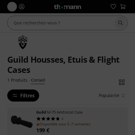
Démarr
Guild Housses, Etuis & Flight
Cases
Conseil
1
Produits
·
Filtres
Popularité
Guild
M-75 Aristocrat Case
4
Disponible sous 5–7 semaines
199
€