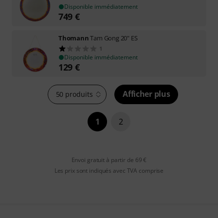
Disponible immédiatement
749
€
Thomann
Tam Gong 20" ES
1
Disponible immédiatement
129
€
Afficher plus
50 produits
1
2
Envoi gratuit à partir de 69 €
Les prix sont indiqués avec TVA comprise