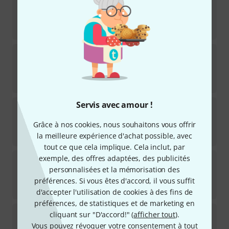
10
Disponible immédiatement
119
€
Thomann
Wuhan Tam Tam 18
14
Disponible immédiatement
35
€
Servis avec amour !
Thomann
Wind Gong 20
53
Grâce à nos cookies, nous souhaitons vous offrir
Disponible immédiatement
29
€
la meilleure expérience d'achat possible, avec
tout ce que cela implique. Cela inclut, par
exemple, des offres adaptées, des publicités
Thomann
Wuhan Tam Tam 65
personnalisées et la mémorisation des
14
Disponible immédiatement
préférences. Si vous êtes d'accord, il vous suffit
379
€
d'accepter l'utilisation de cookies à des fins de
préférences, de statistiques et de marketing en
Asian Sound
Chin. Opera Gong Lower Tone
cliquant sur "D'accord!" (
afficher tout
).
19
Vous pouvez révoquer votre consentement à tout