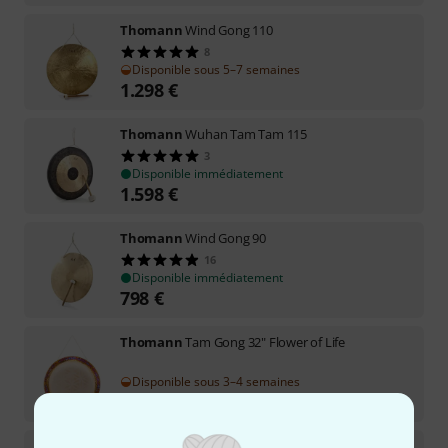
Thomann
Wind Gong 110
8
Disponible sous 5–7 semaines
1.298
€
Thomann
Wuhan Tam Tam 115
3
Disponible immédiatement
1.598
€
Thomann
Wind Gong 90
16
Disponible immédiatement
798
€
Thomann
Tam Gong 32" Flower of Life
Disponible sous 3–4 semaines
498
€
Thomann
Wuhan Tam Tam 40