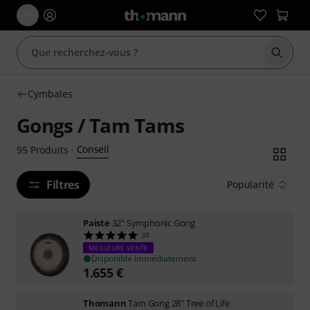
Démarr
Cymbales
Gongs / Tam Tams
Conseil
95
Produits
·
Filtres
Popularité
Paiste
32" Symphonic Gong
38
MEILLEURE VENTE
Disponible immédiatement
1.655
€
Thomann
Tam Gong 28" Tree of Life