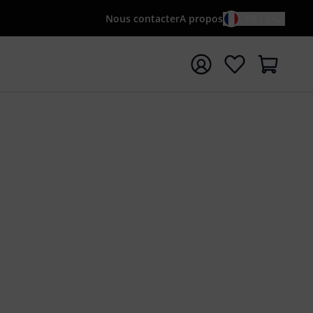
Nous contacter
A propos
FR / €
rrer la recherche avec le terme de recherche {searchTerm