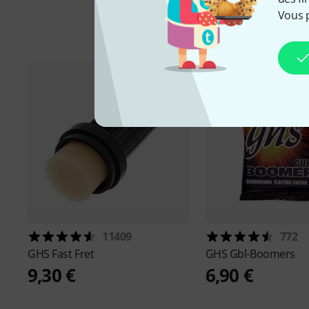
Vous 
11409
772
GHS
Fast Fret
GHS
Gbl-Boomers
9,30 €
6,90 €