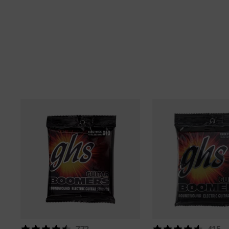
772
415