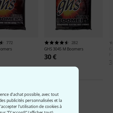
772
282
oomers
GHS
3045 M Boomers
G
P
30 €
3
ience d'achat possible, avec tout
des publicités personnalisées et la
accepter l'utilisation de cookies à
sur "D'accord!" (
afficher tout
).