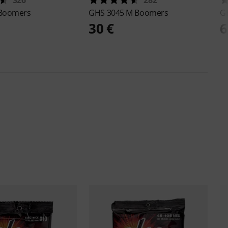
Boomers
GHS
3045 M Boomers
G
30 €
6