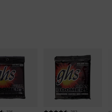
326
282