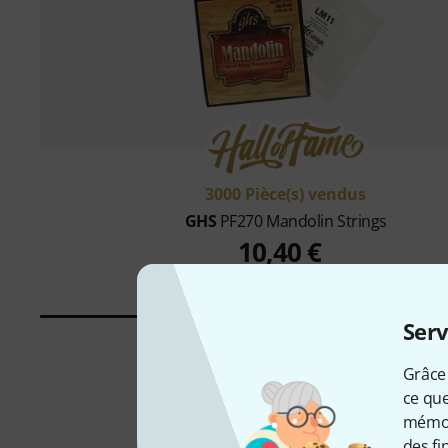
3000 Pièce(s) vendus
GHS
PF270 Mandolin Strings
10,40 €
Serv
Grâce 
ce que
mémori
des fi