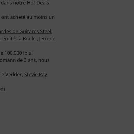
 dans notre Hot Deals
ts ont acheté au moins un
rdes de Guitares Steel
,
trémités à Boule
,
Jeux de
e 100.000 fois !
Thomann de 3 ans, nous
die Vedder,
Stevie Ray
com