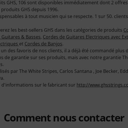
uits GHS, 106 sont disponibles immédiatement dont 2 offres
 produits GHS depuis 1996.
ispensables à tout musicien qui se respecte. 1 sur 50. clien
rez les best-sellers GHS dans les catégories de produits
Co
r Guitares & Basses
,
Cordes de Guitares Electriques avec Ex
ectriques
et
Cordes de Banjos
.
 un des favoris de nos clients, il a déjà été commandé plus d
ns de garantie sur ses produits, mais avec notre garantie 
s.
lisés par The White Stripes, Carlos Santana , Joe Becker, Ed
a.
d'informations sur le fabricant sur
http://www.ghsstrings.
Comment nous contacter