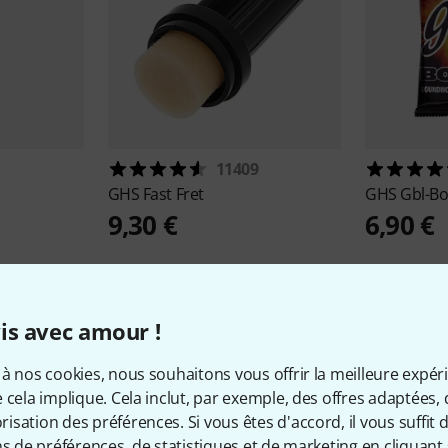
11409
GHS
Fast Fret
GHS
Gbl-B
9,30 €
6,90 €
is avec amour !
à nos cookies, nous souhaitons vous offrir la meilleure expér
 cela implique. Cela inclut, par exemple, des offres adaptées, 
Offres GHS
sation des préférences. Si vous êtes d'accord, il vous suffit d'
ns de préférences, de statistiques et de marketing en cliquant 