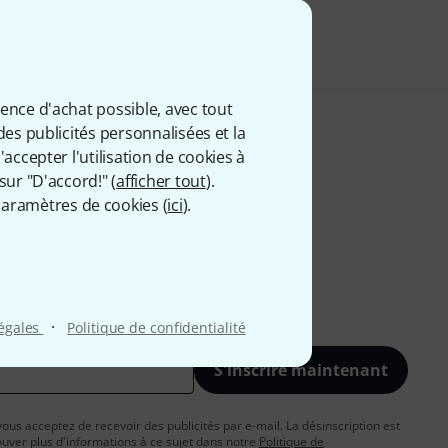
ience d'achat possible, avec tout
des publicités personnalisées et la
accepter l'utilisation de cookies à
sur "D'accord!" (
afficher tout
).
aramètres de cookies (
ici
).
·
légales
Politique de confidentialité
S'inscrire maintenant
vous acceptez de recevoir des publicités par e-mail. La désinscription est
uver plus d'informations à ce sujet dans notre
Politique de