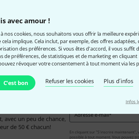
is avec amour !
à nos cookies, nous souhaitons vous offrir la meilleure expér
 cela implique. Cela inclut, par exemple, des offres adaptées, 
Aimez-vous ce que vous voyez ?
sation des préférences. Si vous êtes d'accord, il vous suffit d'
ns de préférences, de statistiques et de marketing en cliquant 
Partager
pouvez révoquer votre consentement à tout moment via les p
Aide et commentaires
Refuser les cookies
Plus d´infos
C'est bon
Infos 
Adresse e-mail
*
, avec un peu de chance,
leur de 50 € chacun!
En cliquant sur "S'inscrire maintenant", 
possible à tout moment. Vous pouvez tro