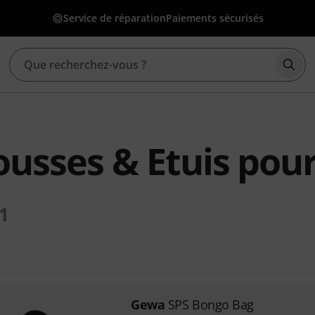
Service de réparation
Paiements sécurisés
Déma
usses & Etuis pou
1
Gewa
SPS Bongo Bag