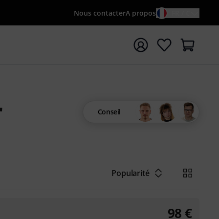
Nous contacter
A propos
FR / €
rrer la recherche avec le terme de recherche {searchTerm
r
Conseil
Popularité
98
€