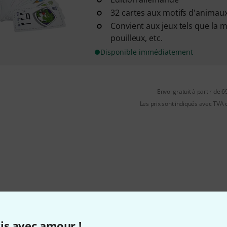
32 cartes aux motifs d'animaux
Convient aux jeux tels que la 
pouilleux, etc.
Disponible immédiatement
Envoi gratuit à partir de 6
Les prix sont indiqués avec TVA
is avec amour !