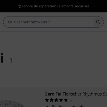
Service de réparation
Paiements sécurisés
Déma
i
1
Gero Fei
Tierischer Rhythmus S
3
Edition allemande