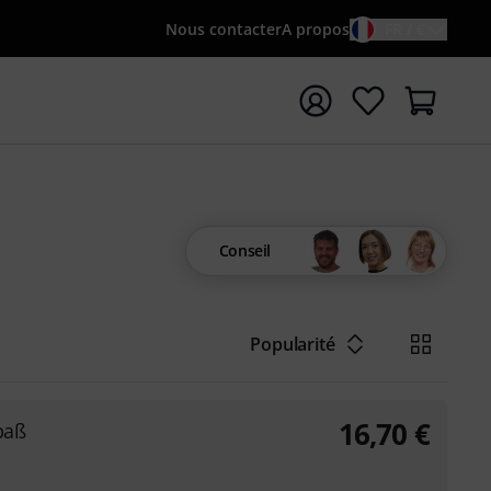
Nous contacter
A propos
FR / €
rrer la recherche avec le terme de recherche {searchTerm
Conseil
Popularité
16,70
€
paß