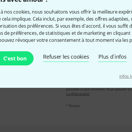
Aimez-vous ce que vous voyez ?
à nos cookies, nous souhaitons vous offrir la meilleure expér
 cela implique. Cela inclut, par exemple, des offres adaptées, 
Partager
Aide et commentaires
sation des préférences. Si vous êtes d'accord, il vous suffit d'
ns de préférences, de statistiques et de marketing en cliquant 
pouvez révoquer votre consentement à tout moment via les p
Refuser les cookies
Plus d´infos
C'est bon
Adresse e-mail
*
, avec un peu de chance,
Infos 
leur de 50 € chacun!
En cliquant sur "S'inscrire maintenant", 
possible à tout moment. Vous pouvez tro
confidentialité
.
* Requis