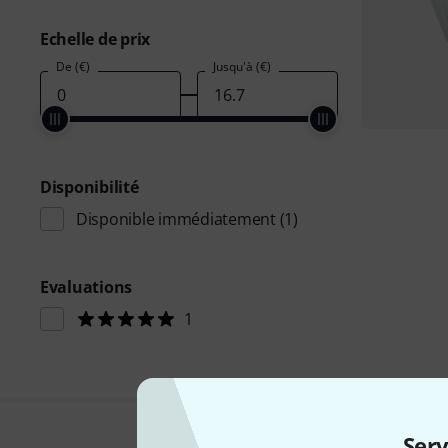
Echelle de prix
De (€)
Jusqu'à (€)
Disponibilité
Disponible immédiatement
(1)
Evaluations
1
Serv