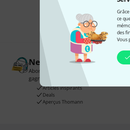
Grâce 
ce que
mémori
des fi
Vous 
Newsletters Thomann
Abonnez-vous à la newsletter Thomann et
gagnez l'un des 50 bons d'achat d'une va
Articles inspirants
Deals
Aperçus Thomann