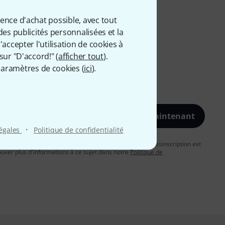
ience d'achat possible, avec tout
des publicités personnalisées et la
accepter l'utilisation de cookies à
sur "D'accord!" (
afficher tout
).
aramètres de cookies (
ici
).
S'inscrire maintenant
·
légales
Politique de confidentialité
vous acceptez de recevoir des publicités par e-mail. La désinscription est
uver plus d'informations à ce sujet dans notre
Politique de