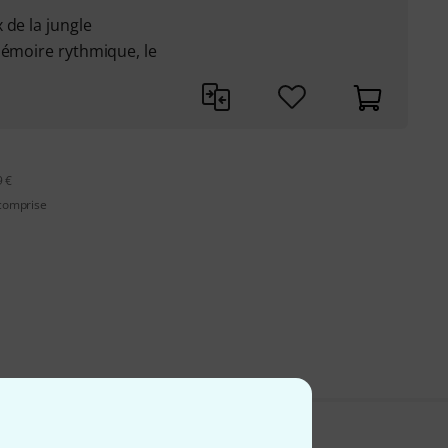
 de la jungle
mémoire rythmique, le
9 €
 comprise