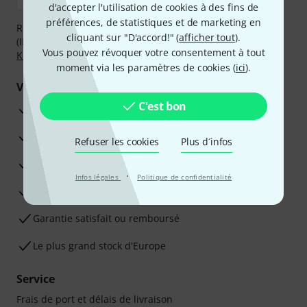
d'accepter l'utilisation de cookies à des fins de
préférences, de statistiques et de marketing en
Réglez de manière sûre et sécurisée par Virement
cliquant sur "D'accord!" (
afficher tout
).
(IBAN/BIC), PayPal, Amazon Pay,
Klarna Payer Maintenant
,
Vous pouvez révoquer votre consentement à tout
Klarna Payer en 3 fois
ou Carte de crédit.
moment via les paramètres de cookies (
ici
).
Vos avantages
C'est bon
Ga­ran­tie Thomann 3 ans
Garantie 30 jours satisfait ou remboursé
Refuser les cookies
Plus d´infos
Service de réparation
·
Infos légales
Politique de confidentialité
Conseils d'experts en la matière
Garantie satisfait ou remboursé
Le plus grand stock d'Europe
Service
Frais de port et délais de livraison