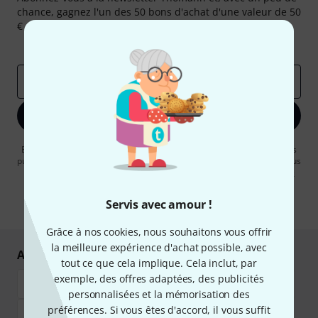
chance, gagnez l'un des 50 bons d'achat d'une valeur de 50
€ chacun!
Articles inspirants
Deals
Aperçus Thomann
Adresse e-mail
*
S'inscrire maintenant
En cliquant sur "S'inscrire maintenant", vous acceptez de recevoir des
publicités par e-mail. La désinscription est possible à tout moment. Vous
pouvez trouver plus d'informations à ce sujet dans notre
Politique de
confidentialité
.
Servis avec amour !
* Requis
Grâce à nos cookies, nous souhaitons vous offrir
la meilleure expérience d'achat possible, avec
Achetez et payez en toute sécurité
tout ce que cela implique. Cela inclut, par
exemple, des offres adaptées, des publicités
personnalisées et la mémorisation des
préférences. Si vous êtes d'accord, il vous suffit