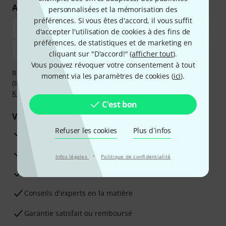
Achetez et payez en toute sécurité
personnalisées et la mémorisation des
préférences. Si vous êtes d'accord, il vous suffit
d'accepter l'utilisation de cookies à des fins de
préférences, de statistiques et de marketing en
cliquant sur "D'accord!" (
afficher tout
).
Vous pouvez révoquer votre consentement à tout
Réglez de manière sûre et sécurisée par Virement
moment via les paramètres de cookies (
ici
).
(IBAN/BIC), PayPal, Amazon Pay,
Klarna Payer Maintenant
,
Klarna Payer en 3 fois
ou Carte de crédit.
C'est bon
Vos avantages
Refuser les cookies
Plus d´infos
Ga­ran­tie Thomann 3 ans
Garantie 30 jours satisfait ou remboursé
·
Infos légales
Politique de confidentialité
Service de réparation
Conseils d'experts en la matière
Garantie satisfait ou remboursé