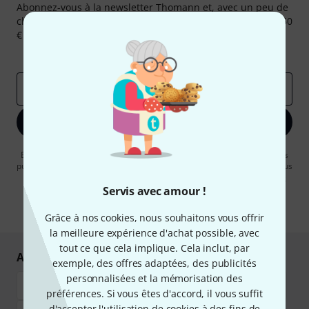
Abonnez-vous à la newsletter Thomann et, avec un peu de
chance, gagnez l'un des 50 bons d'achat d'une valeur de 50
€ chacun!
Articles inspirants
Deals
Aperçus Thomann
Adresse e-mail
*
S'inscrire maintenant
En cliquant sur "S'inscrire maintenant", vous acceptez de recevoir des
publicités par e-mail. La désinscription est possible à tout moment. Vous
pouvez trouver plus d'informations à ce sujet dans notre
Politique de
confidentialité
.
Servis avec amour !
* Requis
Grâce à nos cookies, nous souhaitons vous offrir
la meilleure expérience d'achat possible, avec
tout ce que cela implique. Cela inclut, par
Achetez et payez en toute sécurité
exemple, des offres adaptées, des publicités
personnalisées et la mémorisation des
préférences. Si vous êtes d'accord, il vous suffit
d'accepter l'utilisation de cookies à des fins de