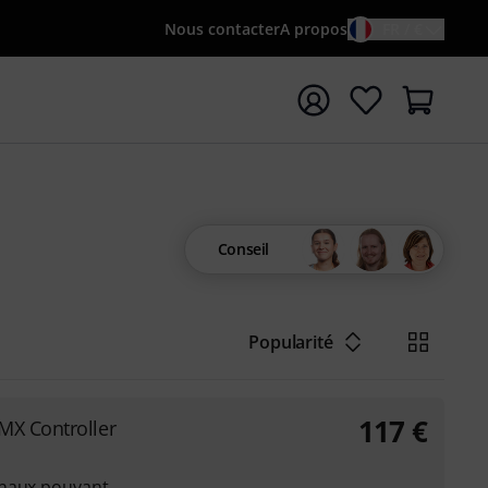
Nous contacter
A propos
FR / €
rrer la recherche avec le terme de recherche {searchTerm
Conseil
Popularité
117
€
MX Controller
anaux pouvant