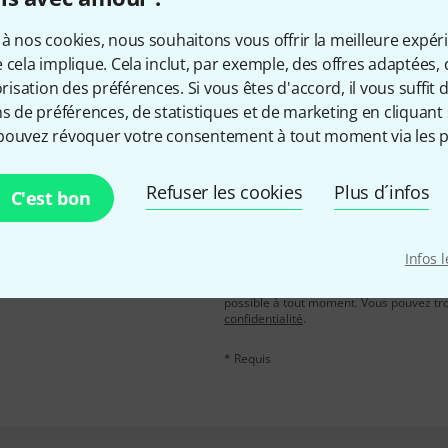
Aimez-vous ce que vous voyez ?
à nos cookies, nous souhaitons vous offrir la meilleure expér
 cela implique. Cela inclut, par exemple, des offres adaptées, 
Partager
Aide et commentaires
sation des préférences. Si vous êtes d'accord, il vous suffit d'
ns de préférences, de statistiques et de marketing en cliquant 
pouvez révoquer votre consentement à tout moment via les p
Refuser les cookies
Plus d´infos
C'est bon
Adresse e-mail
*
, avec un peu de chance,
Infos 
leur de 50 € chacun!
En cliquant sur "S'inscrire maintenant", 
possible à tout moment. Vous pouvez tro
confidentialité
.
* Requis