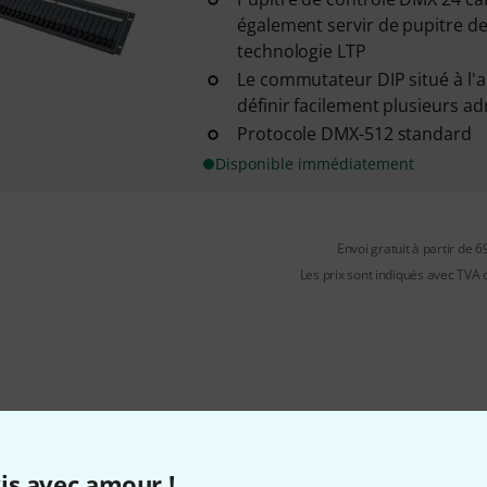
également servir de pupitre de
technologie LTP
Le commutateur DIP situé à l'
définir facilement plusieurs a
Protocole DMX-512 standard
Disponible immédiatement
Envoi gratuit à partir de 6
Les prix sont indiqués avec TVA
is avec amour !