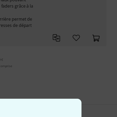
 faders grâce à la
arrière permet de
dresses de départ
9 €
 comprise