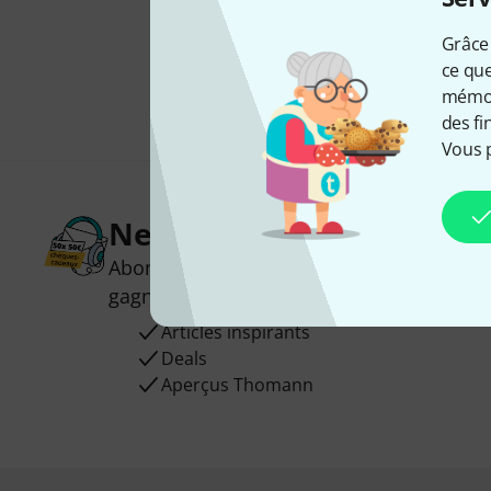
Grâce 
ce que
mémori
des fi
Vous 
Newsletters Thomann
Abonnez-vous à la newsletter Thomann et
gagnez l'un des 50 bons d'achat d'une va
Articles inspirants
Deals
Aperçus Thomann