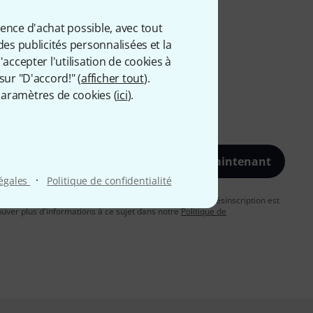
ience d'achat possible, avec tout
des publicités personnalisées et la
accepter l'utilisation de cookies à
sur "D'accord!" (
afficher tout
).
aramètres de cookies (
ici
).
S'inscrire maintenant
·
légales
Politique de confidentialité
vous acceptez de recevoir des publicités par e-mail. La désinscription est
uver plus d'informations à ce sujet dans notre
Politique de