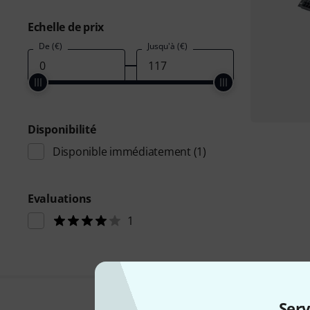
Echelle de prix
De (€)
Jusqu'à (€)
Disponibilité
Disponible immédiatement
(1)
Evaluations
1
Serv