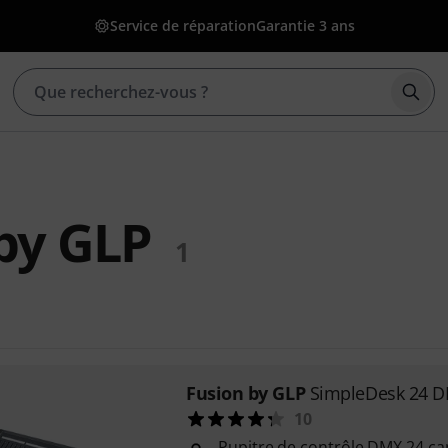
Service de réparation
Garantie 3 ans
Déma
by GLP
1
Fusion by GLP
SimpleDesk 24 D
10
Pupitre de contrôle DMX 24 c