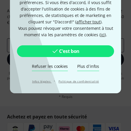
préférences. Si vous êtes d'accord, il vous suffit
Newsletters Thomann
d'accepter l'utilisation de cookies à des fins de
Abonnez-vous à la newsletter Thomann et, avec un peu de
préférences, de statistiques et de marketing en
chance, gagnez l'un des 50 bons d'achat d'une valeur de 50
cliquant sur "D'accord!" (
afficher tout
).
€ chacun!
Vous pouvez révoquer votre consentement à tout
Articles inspirants
Deals
Aperçus Thomann
moment via les paramètres de cookies (
ici
).
Adresse e-mail
*
C'est bon
S'inscrire maintenant
Refuser les cookies
Plus d´infos
En cliquant sur "S'inscrire maintenant", vous acceptez de recevoir des
publicités par e-mail. La désinscription est possible à tout moment. Vous
·
Infos légales
Politique de confidentialité
pouvez trouver plus d'informations à ce sujet dans notre
Politique de
confidentialité
.
* Requis
Achetez et payez en toute sécurité