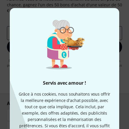
chance, gagnez l'un des 50 bons d'achat d'une valeur de 50
€ chacun!
Articles inspirants
Deals
Aperçus Thomann
Adresse e-mail
*
S'inscrire maintenant
En cliquant sur "S'inscrire maintenant", vous acceptez de recevoir des
publicités par e-mail. La désinscription est possible à tout moment. Vous
pouvez trouver plus d'informations à ce sujet dans notre
Politique de
confidentialité
.
Servis avec amour !
* Requis
Grâce à nos cookies, nous souhaitons vous offrir
la meilleure expérience d'achat possible, avec
Achetez et payez en toute sécurité
tout ce que cela implique. Cela inclut, par
exemple, des offres adaptées, des publicités
personnalisées et la mémorisation des
préférences. Si vous êtes d'accord, il vous suffit