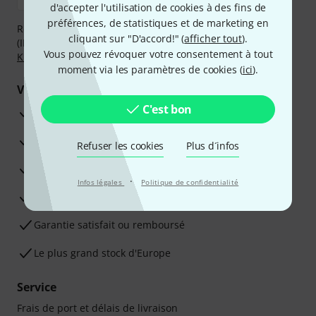
d'accepter l'utilisation de cookies à des fins de
préférences, de statistiques et de marketing en
Réglez de manière sûre et sécurisée par Virement
cliquant sur "D'accord!" (
afficher tout
).
(IBAN/BIC), PayPal, Amazon Pay,
Klarna Payer Maintenant
,
Vous pouvez révoquer votre consentement à tout
Klarna Payer en 3 fois
ou Carte de crédit.
moment via les paramètres de cookies (
ici
).
Vos avantages
C'est bon
Ga­ran­tie Thomann 3 ans
Garantie 30 jours satisfait ou remboursé
Refuser les cookies
Plus d´infos
Service de réparation
·
Infos légales
Politique de confidentialité
Conseils d'experts en la matière
Garantie satisfait ou remboursé
Le plus grand stock d'Europe
Service
Frais de port et délais de livraison