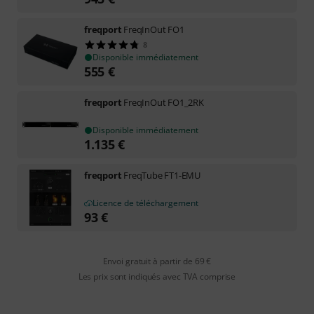
freqport
FreqInOut FO1
8
Disponible immédiatement
555
€
freqport
FreqInOut FO1_2RK
Disponible immédiatement
1.135
€
freqport
FreqTube FT1-EMU
Licence de téléchargement
93
€
Envoi gratuit à partir de 69 €
Les prix sont indiqués avec TVA comprise