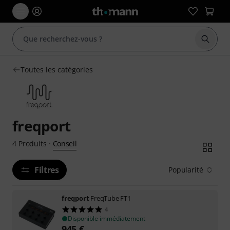
Démarr
Toutes les catégories
freqport
Conseil
4
Produits
·
Filtres
Popularité
freqport
FreqTube FT1
4
Disponible immédiatement
945
€