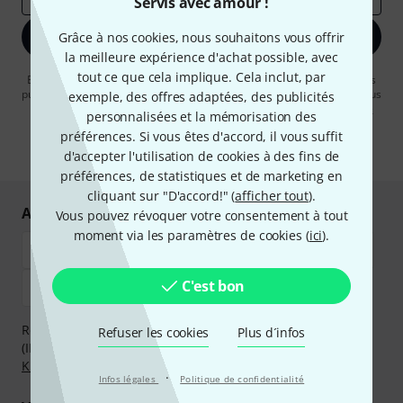
Servis avec amour !
S'inscrire maintenant
Grâce à nos cookies, nous souhaitons vous offrir
la meilleure expérience d'achat possible, avec
tout ce que cela implique. Cela inclut, par
En cliquant sur "S'inscrire maintenant", vous acceptez de recevoir des
publicités par e-mail. La désinscription est possible à tout moment. Vous
exemple, des offres adaptées, des publicités
pouvez trouver plus d'informations à ce sujet dans notre
Politique de
personnalisées et la mémorisation des
confidentialité
.
préférences. Si vous êtes d'accord, il vous suffit
* Requis
d'accepter l'utilisation de cookies à des fins de
préférences, de statistiques et de marketing en
cliquant sur "D'accord!" (
afficher tout
).
Achetez et payez en toute sécurité
Vous pouvez révoquer votre consentement à tout
moment via les paramètres de cookies (
ici
).
C'est bon
Réglez de manière sûre et sécurisée par Virement
Refuser les cookies
Plus d´infos
(IBAN/BIC), PayPal, Amazon Pay,
Klarna Payer Maintenant
,
Klarna Payer en 3 fois
ou Carte de crédit.
·
Infos légales
Politique de confidentialité