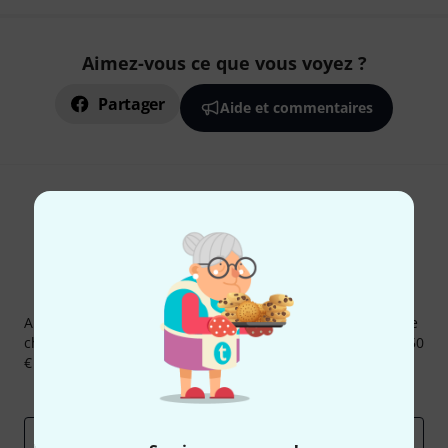
Aimez-vous ce que vous voyez ?
Partager
Aide et commentaires
Newsletters Thomann
Abonnez-vous à la newsletter Thomann et, avec un peu de
chance, gagnez l'un des 50 bons d'achat d'une valeur de 50
€ chacun!
Articles inspirants
Deals
Aperçus Thomann
Adresse e-mail
*