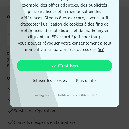
exemple, des offres adaptées, des publicités
personnalisées et la mémorisation des
Achetez et payez en toute sécurité
préférences. Si vous êtes d'accord, il vous suffit
d'accepter l'utilisation de cookies à des fins de
préférences, de statistiques et de marketing en
cliquant sur "D'accord!" (
afficher tout
).
Vous pouvez révoquer votre consentement à tout
moment via les paramètres de cookies (
ici
).
Réglez de manière sûre et sécurisée par Virement
(IBAN/BIC), PayPal, Amazon Pay,
Klarna Payer Maintenant
,
Klarna Payer en 3 fois
ou Carte de crédit.
C'est bon
Vos avantages
Refuser les cookies
Plus d´infos
Ga­ran­tie Thomann 3 ans
·
Infos légales
Politique de confidentialité
Garantie 30 jours satisfait ou remboursé
Service de réparation
Conseils d'experts en la matière