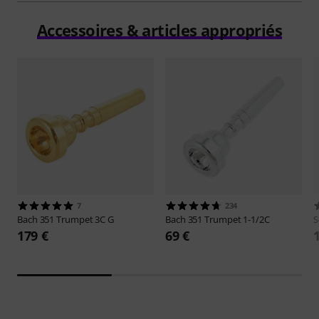
Accessoires & articles appropriés
7
234
Bach
351 Trumpet 3C G
Bach
351 Trumpet 1-1/2C
S
179 €
69 €