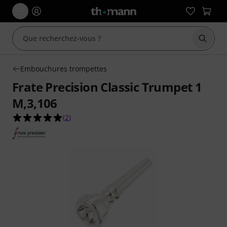
Démarr
Embouchures trompettes
Frate Precision Classic Trumpet 1
M,3,106
5.0 étoiles sur 5 d'après 2 évaluations clients
(
2
)