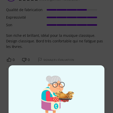
Qualité de fabrication
Expressivité
Son
Son riche et brillant, idéal pour la musique classique.
Design classique. Bord très confortable qui ne fatigue pas
les lèvres.
0
0
SIGNALER L'ÉVALUATION
Lire toutes les évaluations
Le saviez-vous?