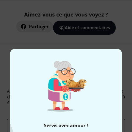
Aimez-vous ce que vous voyez ?
Partager
Aide et commentaires
Newsletters Thomann
Abonnez-vous à la newsletter Thomann et, avec un peu de
chance, gagnez l'un des 50 bons d'achat d'une valeur de 50
€ chacun!
Articles inspirants
Deals
Aperçus Thomann
Servis avec amour !
Adresse e-mail
*