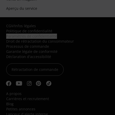
Aperçu du service
CGV
/
Infos légales
Politique de confidentialité
Paramètres de confidentialité
Droit de rétractation du consommateur
Processus de commande
Garantie légale de conformité
Déclaration d'accessibilité
Rétractation de commande
A propos
Carrières et recrutement
Blog
Petites annonces
Lanceur d´alerte interne