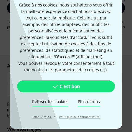
Grâce à nos cookies, nous souhaitons vous offrir
S'inscrire maintenant
la meilleure expérience d'achat possible, avec
tout ce que cela implique. Cela inclut, par
En cliquant sur "S'inscrire maintenant", vous acceptez de recevoir des
exemple, des offres adaptées, des publicités
publicités par e-mail. La désinscription est possible à tout moment. Vous
personnalisées et la mémorisation des
pouvez trouver plus d'informations à ce sujet dans notre
Politique de
confidentialité
.
préférences. Si vous êtes d'accord, il vous suffit
d'accepter l'utilisation de cookies à des fins de
* Requis
préférences, de statistiques et de marketing en
cliquant sur "D'accord!" (
afficher tout
).
Vous pouvez révoquer votre consentement à tout
Achetez et payez en toute sécurité
moment via les paramètres de cookies (
ici
).
C'est bon
Refuser les cookies
Plus d´infos
Réglez de manière sûre et sécurisée par Virement
(IBAN/BIC), PayPal, Amazon Pay,
Klarna Payer Maintenant
,
Klarna Payer en 3 fois
ou Carte de crédit.
·
Infos légales
Politique de confidentialité
Vos avantages