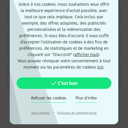
Grâce à nos cookies, nous souhaitons vous offrir
Pearl Flutes
PFA 206 ESU Alto Flute
la meilleure expérience d'achat possible, avec
1
tout ce que cela implique. Cela inclut, par
Disponible immédiatement
exemple, des offres adaptées, des publicités
4.998
€
personnalisées et la mémorisation des
préférences. Si vous êtes d'accord, il vous suffit
Pearl Flutes
PFA 206 EU Alto Flute
d'accepter l'utilisation de cookies à des fins de
préférences, de statistiques et de marketing en
Disponible immédiatement
3.998
€
cliquant sur "D'accord!" (
afficher tout
).
Vous pouvez révoquer votre consentement à tout
Altus
AS-925 SE Alto Flute
moment via les paramètres de cookies (
ici
).
Disponible dans plusieurs mois
8.398
€
C'est bon
Refuser les cookies
Plus d´infos
Envoi gratuit à partir de 69 €
Les prix sont indiqués avec TVA comprise
·
Infos légales
Politique de confidentialité