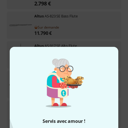
2.798
€
Altus
AS-823 SE Bass Flute
Sur demande
11.790
€
Altus
AS-917 SE Alto Flute
Sur demande
7.777
€
Yamaha
YFL-B441 II Bass Flute
Sur demande
8.259
€
Altus
AS-919 SE Alto Flute
Sur demande
Servis avec amour !
9.199
€