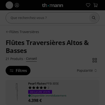
Démarr
Flûtes Traversières
Flûtes Traversières Altos &
Basses
Conseil
21
Produits
·
Filtres
Popularité
Pearl Flutes
PFB-305E
2
MEILLEURE VENTE
Disponible immédiatement
4.398
€