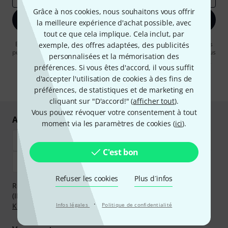
Grâce à nos cookies, nous souhaitons vous offrir
S'inscrire maintenant
la meilleure expérience d'achat possible, avec
tout ce que cela implique. Cela inclut, par
En cliquant sur "S'inscrire maintenant", vous acceptez de recevoir des
exemple, des offres adaptées, des publicités
publicités par e-mail. La désinscription est possible à tout moment. Vous
personnalisées et la mémorisation des
pouvez trouver plus d'informations à ce sujet dans notre
Politique de
préférences. Si vous êtes d'accord, il vous suffit
confidentialité
.
d'accepter l'utilisation de cookies à des fins de
* Requis
préférences, de statistiques et de marketing en
cliquant sur "D'accord!" (
afficher tout
).
Vous pouvez révoquer votre consentement à tout
Achetez et payez en toute sécurité
moment via les paramètres de cookies (
ici
).
C'est bon
Refuser les cookies
Plus d´infos
Réglez de manière sûre et sécurisée par Virement
(IBAN/BIC), PayPal, Amazon Pay,
Klarna Payer Maintenant
,
·
Klarna Payer en 3 fois
Infos légales
ou Carte de crédit.
Politique de confidentialité