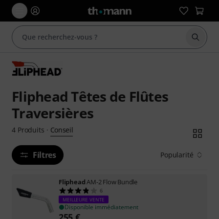
Démarr
Fliphead Têtes de Flûtes
Traversières
Conseil
4
Produits
·
Filtres
Popularité
Fliphead
AM-2 Flow Bundle
6
MEILLEURE VENTE
Disponible immédiatement
255
€