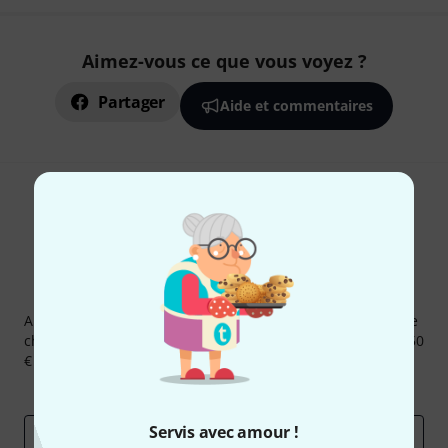
Aimez-vous ce que vous voyez ?
Partager
Aide et commentaires
Newsletters Thomann
Abonnez-vous à la newsletter Thomann et, avec un peu de
chance, gagnez l'un des 50 bons d'achat d'une valeur de 50
€ chacun!
Articles inspirants
Deals
Aperçus Thomann
Servis avec amour !
Adresse e-mail
*