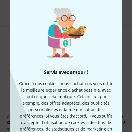
Les prix sont indiqués avec TVA comprise
Aimez-vous ce que vous voyez ?
Partager
Aide et commentaires
Servis avec amour !
Grâce à nos cookies, nous souhaitons vous offrir
la meilleure expérience d'achat possible, avec
tout ce que cela implique. Cela inclut, par
exemple, des offres adaptées, des publicités
Newsletters Thomann
personnalisées et la mémorisation des
préférences. Si vous êtes d'accord, il vous suffit
Abonnez-vous à la newsletter Thomann et, avec un peu de
chance, gagnez l'un des 50 bons d'achat d'une valeur de 50
d'accepter l'utilisation de cookies à des fins de
€ chacun!
préférences, de statistiques et de marketing en