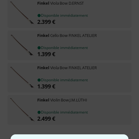
Finkel
Viola Bow D.ERNST
Disponible immédiatement
2.399
€
Finkel
Cello Bow FINKEL ATELIER
Disponible immédiatement
1.399
€
Finkel
Viola Bow FINKEL ATELIER
Disponible immédiatement
1.399
€
Finkel
Violin Bow J.M.LÜTHI
Disponible immédiatement
2.499
€
Envoi gratuit à partir de 69 €