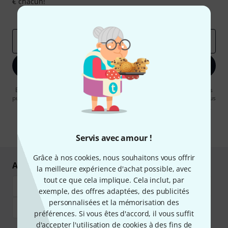
€ chacun!
Articles inspirants
Deals
Aperçus Thomann
Adresse e-mail
*
S'inscrire maintenant
En cliquant sur "S'inscrire maintenant", vous acceptez de recevoir des
publicités par e-mail. La désinscription est possible à tout moment. Vous
pouvez trouver plus d'informations à ce sujet dans notre
Politique de
confidentialité
.
* Requis
Servis avec amour !
Grâce à nos cookies, nous souhaitons vous offrir
Achetez et payez en toute sécurité
la meilleure expérience d'achat possible, avec
tout ce que cela implique. Cela inclut, par
exemple, des offres adaptées, des publicités
personnalisées et la mémorisation des
préférences. Si vous êtes d'accord, il vous suffit
d'accepter l'utilisation de cookies à des fins de