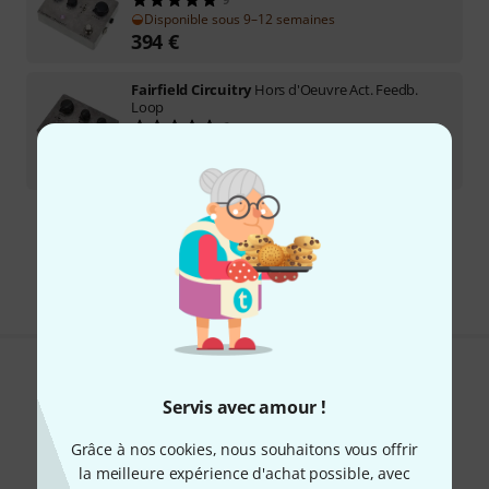
Disponible sous 9–12 semaines
394
€
Fairfield Circuitry
Hors d'Oeuvre Act. Feedb.
Loop
6
Disponible immédiatement
245
€
Envoi gratuit à partir de 69 €
Les prix sont indiqués avec TVA comprise
Aimez-vous ce que vous voyez ?
Servis avec amour !
Partager
Aide et commentaires
Grâce à nos cookies, nous souhaitons vous offrir
la meilleure expérience d'achat possible, avec