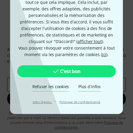
tout ce que cela implique. Cela inclut, par
exemple, des offres adaptées, des publicités
personnalisées et la mémorisation des
préférences. Si vous êtes d'accord, il vous suffit
d'accepter l'utilisation de cookies à des fins de
préférences, de statistiques et de marketing en
Newsletters Thomann
cliquant sur "D'accord!" (
afficher tout
).
Vous pouvez révoquer votre consentement à tout
Abonnez-vous à la newsletter Thomann et, avec un peu de
moment via les paramètres de cookies (
ici
).
chance, gagnez l'un des 50 bons d'achat d'une valeur de 50
€ chacun!
Articles inspirants
Deals
Aperçus Thomann
C'est bon
Adresse e-mail
*
Refuser les cookies
Plus d´infos
S'inscrire maintenant
·
Infos légales
Politique de confidentialité
En cliquant sur "S'inscrire maintenant", vous acceptez de recevoir des
publicités par e-mail. La désinscription est possible à tout moment. Vous
pouvez trouver plus d'informations à ce sujet dans notre
Politique de
confidentialité
.