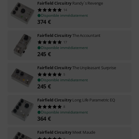
Fairfield Circuitry
Randy´s Revenge
14
Disponible immédiatement
374
€
Fairfield Circuitry
The Accountant
17
Disponible immédiatement
245
€
Fairfield Circuitry
The Unpleasant Surprise
5
Disponible immédiatement
245
€
Fairfield Circuitry
Long Life Parametric EQ
8
Disponible immédiatement
364
€
Fairfield Circuitry
Meet Maude
9