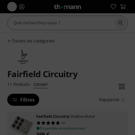
Démarr
Toutes les catégories
Fairfield Circuitry
Conseil
11
Produits
·
Filtres
Popularité
Fairfield Circuitry
Shallow Water
66
Disponible immédiatement
369
€