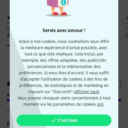
6
7
Hal Leonard
First 50 Songs You
Hal Leonard
Bass Play-Along
H
Should Bass
Chili Peppers
N
Servis avec amour !
22,90 €
41 €
Grâce à nos cookies, nous souhaitons vous offrir
la meilleure expérience d'achat possible, avec
tout ce que cela implique. Cela inclut, par
exemple, des offres adaptées, des publicités
personnalisées et la mémorisation des
1
Évaluations des clients
préférences. Si vous êtes d'accord, il vous suffit
d'accepter l'utilisation de cookies à des fins de
Évaluer
5
/ 5
préférences, de statistiques et de marketing en
cliquant sur "D'accord!" (
afficher tout
).
ARRANGEMENT
Vous pouvez révoquer votre consentement à tout
moment via les paramètres de cookies (
ici
).
Lignes directrices d'évaluation
C'est bon
0
Commentaire