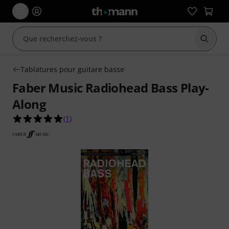
Démarr
Tablatures pour guitare basse
Faber Music Radiohead Bass Play-
Along
5.0 étoiles sur 5 d'après 1 évaluations clients
(
1
)