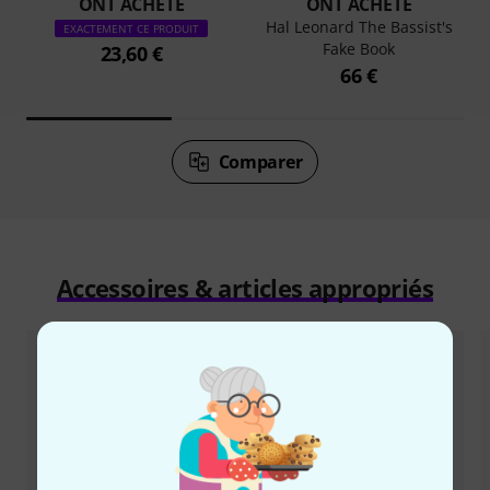
ONT ACHETÉ
ONT ACHETÉ
Hal Leonard The Bassist's
EXACTEMENT CE PRODUIT
Fake Book
23,60 €
66 €
Comparer
Accessoires & articles appropriés