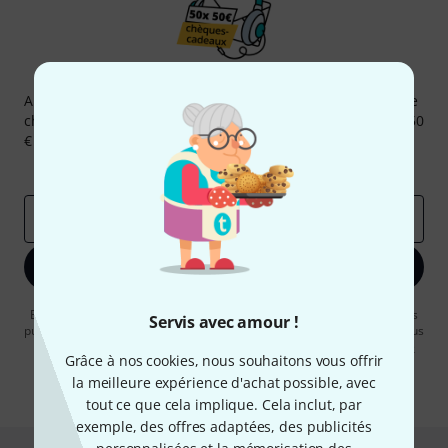
Newsletters Thomann
Abonnez-vous à la newsletter Thomann et, avec un peu de
chance, gagnez l'un des 50 bons d'achat d'une valeur de 50
€ chacun!
Articles inspirants
Deals
Aperçus Thomann
Adresse e-mail
*
S'inscrire maintenant
En cliquant sur "S'inscrire maintenant", vous acceptez de recevoir des
Servis avec amour !
publicités par e-mail. La désinscription est possible à tout moment. Vous
pouvez trouver plus d'informations à ce sujet dans notre
Politique de
Grâce à nos cookies, nous souhaitons vous offrir
confidentialité
.
la meilleure expérience d'achat possible, avec
* Requis
tout ce que cela implique. Cela inclut, par
exemple, des offres adaptées, des publicités