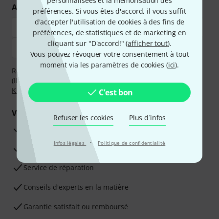
personnalisées et la mémorisation des
Achetez et payez en toute sécurité
préférences. Si vous êtes d'accord, il vous suffit
d'accepter l'utilisation de cookies à des fins de
préférences, de statistiques et de marketing en
cliquant sur "D'accord!" (
afficher tout
).
Vous pouvez révoquer votre consentement à tout
moment via les paramètres de cookies (
ici
).
Réglez de manière sûre et sécurisée par Virement
(IBAN/BIC), PayPal, Amazon Pay,
Klarna Payer Maintenant
,
Klarna Payer en 3 fois
ou Carte de crédit.
C'est bon
Vos avantages
Refuser les cookies
Plus d´infos
Ga­ran­tie Thomann 3 ans
·
Infos légales
Politique de confidentialité
Garantie 30 jours satisfait ou remboursé
Service de réparation
Conseils d'experts en la matière
Garantie satisfait ou remboursé