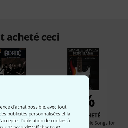
t acheté ceci
10%
9%
ience d'achat possible, avec tout
des publicités personnalisées et la
T ACHETÉ
ONT ACHETÉ
accepter l'utilisation de cookies à
rd Bass Play-Along
Hal Leonard Simple Songs for
sur "D'accord!" (
afficher tout
).