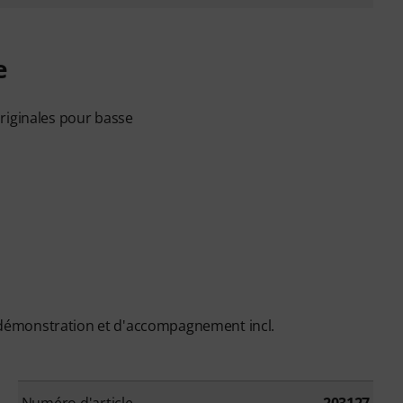
e
riginales pour basse
démonstration et d'accompagnement incl.
Numéro d'article
203127