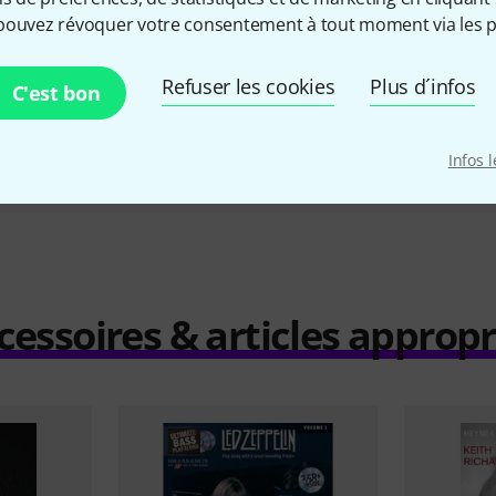
1970 Bass
pouvez révoquer votre consentement à tout moment via les p
34 €
Refuser les cookies
Plus d´infos
C'est bon
Comparer
Infos 
cessoires & articles appropr