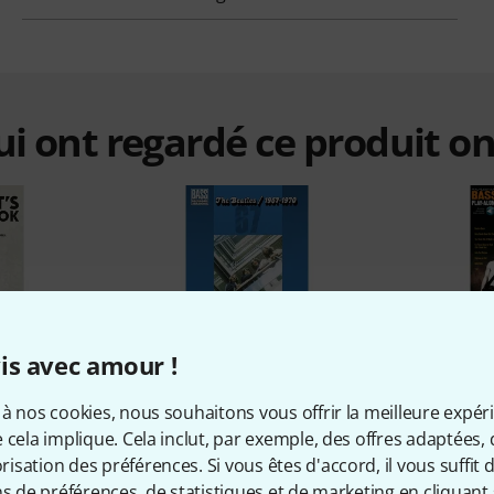
qui ont regardé ce produit on
%
10%
is avec amour !
à nos cookies, nous souhaitons vous offrir la meilleure expér
 cela implique. Cela inclut, par exemple, des offres adaptées, 
ETÉ
ONT ACHETÉ
ON
sation des préférences. Si vous êtes d'accord, il vous suffit d'
sist's Fake
Hal Leonard The Beatles 1967-
Hal Leona
ns de préférences, de statistiques et de marketing en cliquant 