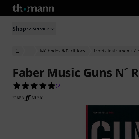
Shop
Service
···
Méthodes & Partitions
livrets instruments à
Faber Music Guns N´ R
5.0 étoiles sur 5 d'après 2 évaluatio
(
2
)