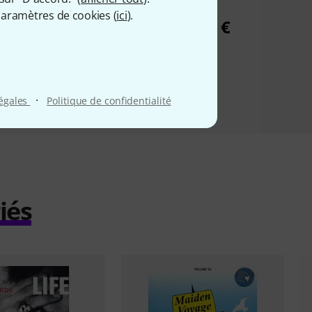
AC/DC
Bass
aramètres de cookies (
ici
).
27 €
23,90 €
·
légales
Politique de confidentialité
iés