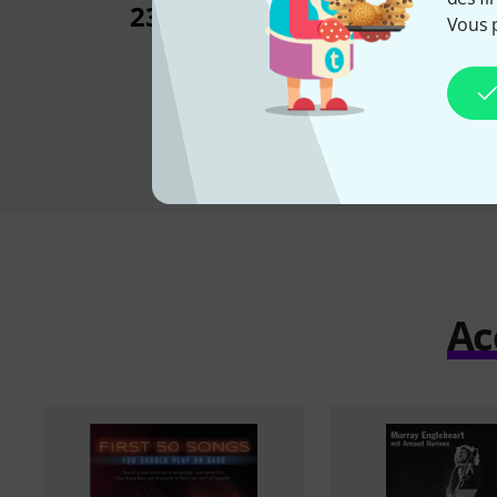
Book
23,60 €
Vous 
66 €
Ac