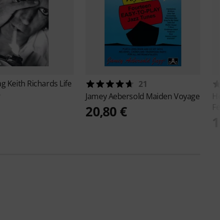
ag
Keith Richards Life
21
€
Jamey Aebersold
Maiden Voyage
H
Fe
20,80 €
1