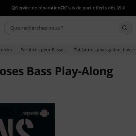
Service de réparation
Frais de port offerts dès 69 €
Déma
 cordes
Partitions pour Basses
Tablatures pour guitare basse
oses Bass Play-Along
ns clients