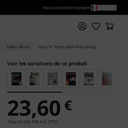
Nous contacter
A propos
FR / €
rrer la recherche avec le terme de recherche {searchTerm
Faber Music
Guns N´ Roses Bass Play-Along
Voir les variations de ce produit
23,60
€
Tous les prix TVA incl. (TTC)