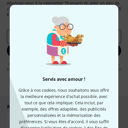
Abonnez-vous à la newsletter Thomann et, avec un peu de
chance, gagnez l'un des 50 bons d'achat d'une valeur de 50
€ chacun!
Articles inspirants
Deals
Aperçus Thomann
Adresse e-mail
*
S'inscrire maintenant
En cliquant sur "S'inscrire maintenant", vous acceptez de recevoir des
publicités par e-mail. La désinscription est possible à tout moment. Vous
pouvez trouver plus d'informations à ce sujet dans notre
Politique de
confidentialité
.
Servis avec amour !
* Requis
Grâce à nos cookies, nous souhaitons vous offrir
la meilleure expérience d'achat possible, avec
tout ce que cela implique. Cela inclut, par
Achetez et payez en toute sécurité
exemple, des offres adaptées, des publicités
personnalisées et la mémorisation des
préférences. Si vous êtes d'accord, il vous suffit
d'accepter l'utilisation de cookies à des fins de