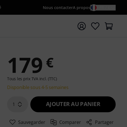
é
Nous contacter
A propos
FR / €
rrer la recherche avec le terme de recherche {searchTerm
179
€
Tous les prix TVA incl. (TTC)
Disponible sous 4-5 semaines
AJOUTER AU PANIER
1
Sauvegarder
Comparer
Partager