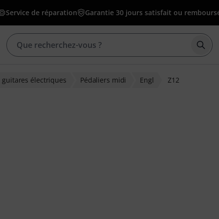
Service de réparation
Garantie 30 jours satisfait ou rembours
Déma
 guitares électriques
Pédaliers midi
Engl
Z12
ons clients