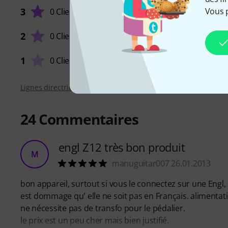
Vous 
3
0 Clients
CARACT
2
0 Clients
QUALIT
1
0 Clients
Lignes directrices d'évaluation
24
Commentaires
engl Z12 très bon produit
M
manuguitar007 26.01.2013
bon appareil, surtout si vous le connectez sur une Engl, 
est dommage qu' elle ne soit pas en Français. alimentati
ne nécessite pas de transfo pour le pédalier.
le prix est un peu cher mais bien justifié.