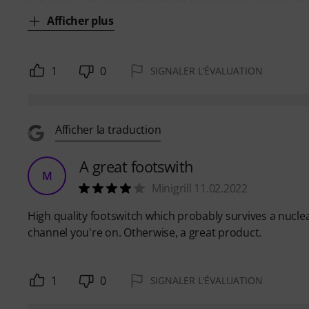
Afficher plus
1
0
SIGNALER L'ÉVALUATION
Afficher la traduction
A great footswith
M
Minigrill 11.02.2022
High quality footswitch which probably survives a nuclear
channel you're on. Otherwise, a great product.
1
0
SIGNALER L'ÉVALUATION