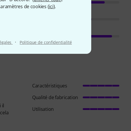
aramètres de cookies (
ici
).
·
légales
Politique de confidentialité
Caractéristiques
Qualité de fabrication
il
Utilisation
 cela