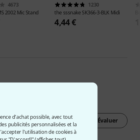
4673
1230
S 2002 Mic Stand
the sssnake
SK366-3-BLK Midi
B
€
4,44 €
1
ience d'achat possible, avec tout
Évaluer
des publicités personnalisées et la
accepter l'utilisation de cookies à
sur "D'accord!" (
afficher tout
).