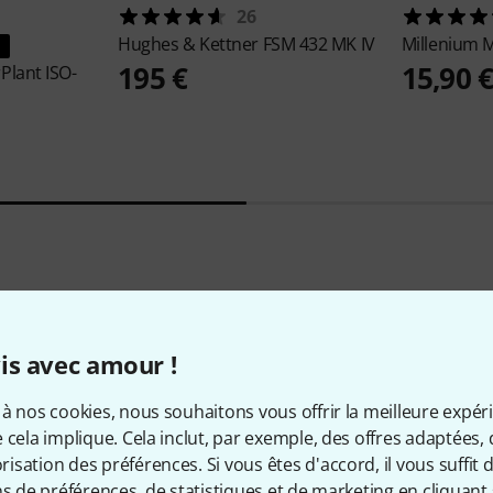
26
Hughes & Kettner
FSM 432 MK IV
Millenium
M
195 €
15,90 
Plant ISO-
44
Évaluations des clients
is avec amour !
à nos cookies, nous souhaitons vous offrir la meilleure expér
4.7
/ 5
 cela implique. Cela inclut, par exemple, des offres adaptées, 
sation des préférences. Si vous êtes d'accord, il vous suffit d'
ATION
ns de préférences, de statistiques et de marketing en cliquant 