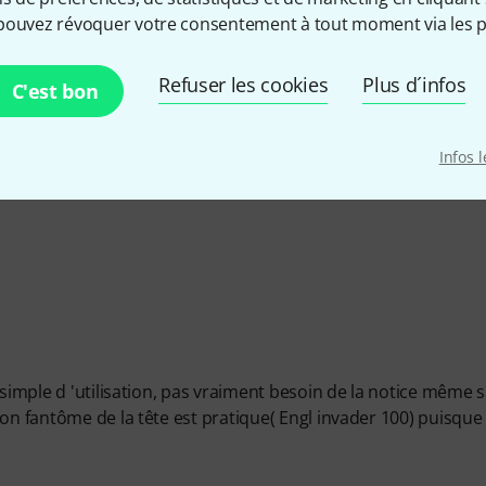
pouvez révoquer votre consentement à tout moment via les p
ÉRISTIQUES
Refuser les cookies
Plus d´infos
C'est bon
É DE FABRICATION
Infos 
simple d 'utilisation, pas vraiment besoin de la notice même si 
on fantôme de la tête est pratique( Engl invader 100) puisque