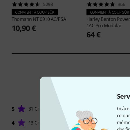
5293
366
CONVIENT À COUP SÛR
CONVIENT À COUP SÛR
Thomann
NT 0910 AC/PSA
Harley Benton
Power
1AC Pro Modular
10,90 €
64 €
Serv
Grâce 
5
31 Clients
ce que
mémori
4
13 Clients
UTILIS
des fi