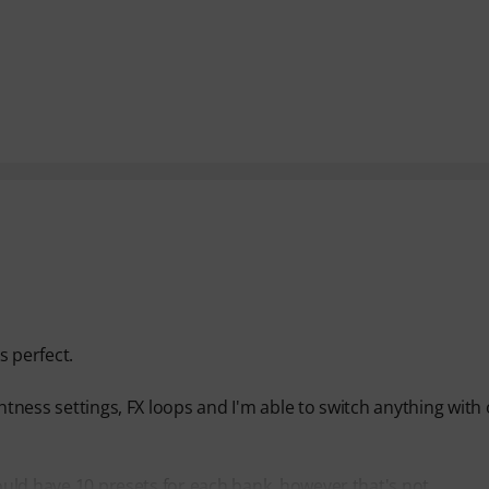
s perfect.
ghtness settings, FX loops and I'm able to switch anything with
hould have 10 presets for each bank, however that's not