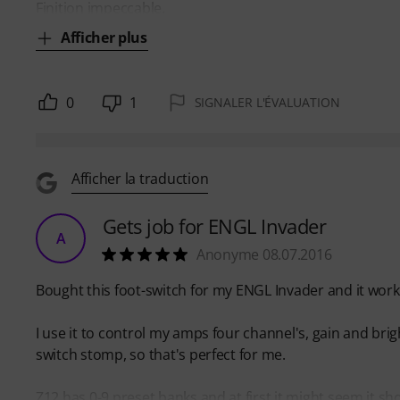
Finition impeccable,
Afficher plus
0
1
SIGNALER L'ÉVALUATION
Afficher la traduction
Gets job for ENGL Invader
A
Anonyme 08.07.2016
Bought this foot-switch for my ENGL Invader and it work
I use it to control my amps four channel's, gain and bri
switch stomp, so that's perfect for me.
Z12 has 0-9 preset banks and at first it might seem it s