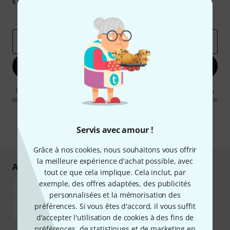
€ chacun!
Articles inspirants
Deals
Aperçus Thomann
Adresse e-mail
*
S'inscrire maintenant
En cliquant sur "S'inscrire maintenant", vous acceptez de recevoir des
publicités par e-mail. La désinscription est possible à tout moment. Vous
pouvez trouver plus d'informations à ce sujet dans notre
Politique de
confidentialité
.
Servis avec amour !
* Requis
Grâce à nos cookies, nous souhaitons vous offrir
la meilleure expérience d'achat possible, avec
Achetez et payez en toute sécurité
tout ce que cela implique. Cela inclut, par
exemple, des offres adaptées, des publicités
personnalisées et la mémorisation des
préférences. Si vous êtes d'accord, il vous suffit
d'accepter l'utilisation de cookies à des fins de
préférences, de statistiques et de marketing en