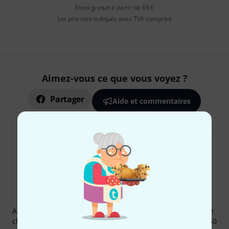
Envoi gratuit à partir de 69 €
Les prix sont indiqués avec TVA comprise
Aimez-vous ce que vous voyez ?
Partager
Aide et commentaires
Newsletters Thomann
Abonnez-vous à la newsletter Thomann et, avec un peu de
chance, gagnez l'un des 50 bons d'achat d'une valeur de 50