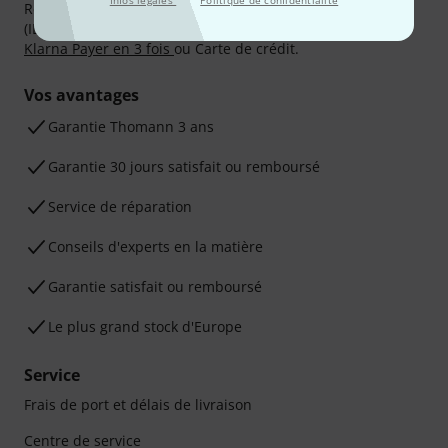
Infos légales
Politique de confidentialité
Réglez de manière sûre et sécurisée par Virement
(IBAN/BIC), PayPal, Amazon Pay,
Klarna Payer Maintenant
,
Klarna Payer en 3 fois
ou Carte de crédit.
Vos avantages
Ga­ran­tie Thomann 3 ans
Garantie 30 jours satisfait ou remboursé
Service de réparation
Conseils d'experts en la matière
Garantie satisfait ou remboursé
Le plus grand stock d'Europe
Service
Frais de port et délais de livraison
Centre de service