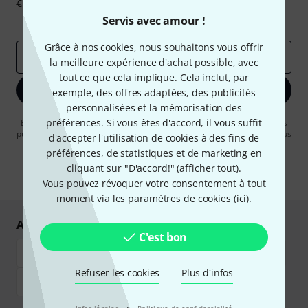
€ chacun!
Servis avec amour !
Articles inspirants
Deals
Aperçus Thomann
Grâce à nos cookies, nous souhaitons vous offrir
Adresse e-mail
*
la meilleure expérience d'achat possible, avec
tout ce que cela implique. Cela inclut, par
S'inscrire maintenant
exemple, des offres adaptées, des publicités
personnalisées et la mémorisation des
préférences. Si vous êtes d'accord, il vous suffit
En cliquant sur "S'inscrire maintenant", vous acceptez de recevoir des
publicités par e-mail. La désinscription est possible à tout moment. Vous
d'accepter l'utilisation de cookies à des fins de
pouvez trouver plus d'informations à ce sujet dans notre
Politique de
préférences, de statistiques et de marketing en
confidentialité
.
cliquant sur "D'accord!" (
afficher tout
).
* Requis
Vous pouvez révoquer votre consentement à tout
moment via les paramètres de cookies (
ici
).
Achetez et payez en toute sécurité
C'est bon
Refuser les cookies
Plus d´infos
·