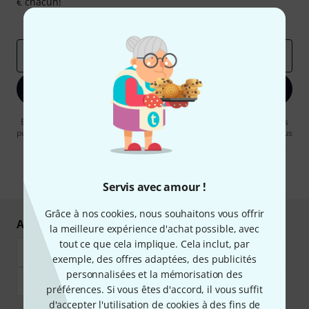
€ chacun!
Articles inspirants
Deals
Aperçus Thomann
Adresse e-mail
*
S'inscrire maintenant
En cliquant sur "S'inscrire maintenant", vous acceptez de recevoir des
publicités par e-mail. La désinscription est possible à tout moment. Vous
pouvez trouver plus d'informations à ce sujet dans notre
Politique de
confidentialité
.
* Requis
Servis avec amour !
Grâce à nos cookies, nous souhaitons vous offrir
Achetez et payez en toute sécurité
la meilleure expérience d'achat possible, avec
tout ce que cela implique. Cela inclut, par
exemple, des offres adaptées, des publicités
personnalisées et la mémorisation des
préférences. Si vous êtes d'accord, il vous suffit
d'accepter l'utilisation de cookies à des fins de