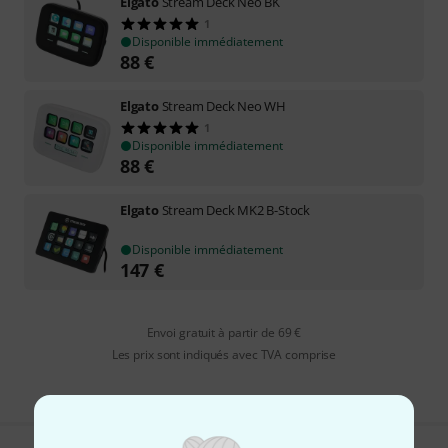
Elgato
Stream Deck Neo BK
1
Disponible immédiatement
88
€
Elgato
Stream Deck Neo WH
1
Disponible immédiatement
88
€
Elgato
Stream Deck MK2 B-Stock
Disponible immédiatement
147
€
Envoi gratuit à partir de 69 €
Les prix sont indiqués avec TVA comprise