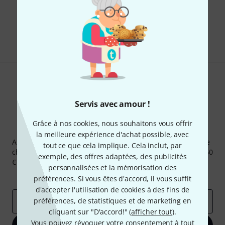
Aimez-vous ce que vous voyez ?
Partager
Aide et commentaires
Servis avec amour !
Grâce à nos cookies, nous souhaitons vous offrir
Newsletters Thomann
la meilleure expérience d'achat possible, avec
Abonnez-vous à la newsletter Thomann et, avec un peu de
tout ce que cela implique. Cela inclut, par
chance, gagnez l'un des 50 bons d'achat d'une valeur de 50
exemple, des offres adaptées, des publicités
€ chacun!
personnalisées et la mémorisation des
Articles inspirants
Deals
Aperçus Thomann
préférences. Si vous êtes d'accord, il vous suffit
d'accepter l'utilisation de cookies à des fins de
préférences, de statistiques et de marketing en
Adresse e-mail
*
cliquant sur "D'accord!" (
afficher tout
).
Vous pouvez révoquer votre consentement à tout