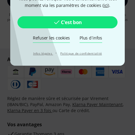
S'inscrire maintenant
moment via les paramètres de cookies (
ici
).
En cliquant sur "S'inscrire maintenant", vous acceptez de recevoir des
publicités par e-mail. La désinscription est possible à tout moment. Vous
C'est bon
pouvez trouver plus d'informations à ce sujet dans notre
Politique de
confidentialité
.
Refuser les cookies
Plus d´infos
* Requis
·
Infos légales
Politique de confidentialité
Achetez et payez en toute sécurité
Réglez de manière sûre et sécurisée par Virement
(IBAN/BIC), PayPal, Amazon Pay,
Klarna Payer Maintenant
,
Klarna Payer en 3 fois
ou Carte de crédit.
Vos avantages
Ga­ran­tie Thomann 3 ans