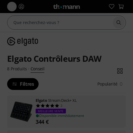
Démarr
Elgato Contrôleurs DAW
Conseil
8
Produits
·
Filtres
Popularité
Elgato
Stream Deck+ XL
2
MEILLEURE VENTE
Disponible immédiatement
344
€