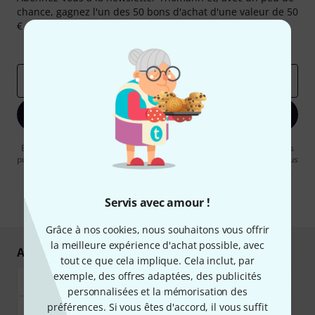
chance, gagnez l'un des 50 bons d'achat d'une valeur de 50
€ chacun!
Articles inspirants
Deals
Aperçus Thomann
Adresse e-mail
*
S'inscrire maintenant
En cliquant sur "S'inscrire maintenant", vous acceptez de recevoir des
publicités par e-mail. La désinscription est possible à tout moment. Vous
pouvez trouver plus d'informations à ce sujet dans notre
Politique de
confidentialité
.
Servis avec amour !
* Requis
Grâce à nos cookies, nous souhaitons vous offrir
la meilleure expérience d'achat possible, avec
Achetez et payez en toute sécurité
tout ce que cela implique. Cela inclut, par
exemple, des offres adaptées, des publicités
personnalisées et la mémorisation des
préférences. Si vous êtes d'accord, il vous suffit