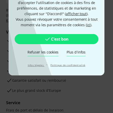
d'accepter l'utilisation de cookies à des fins de
préférences, de statistiques et de marketing en
Réglez de manière sûre et sécurisée par Virement
cliquant sur "D'accord!" (
afficher tout
).
(IBAN/BIC), PayPal, Amazon Pay,
Klarna Payer Maintenant
,
Vous pouvez révoquer votre consentement à tout
Klarna Payer en 3 fois
ou Carte de crédit.
moment via les paramètres de cookies (
ici
).
Vos avantages
C'est bon
Ga­ran­tie Thomann 3 ans
Garantie 30 jours satisfait ou remboursé
Refuser les cookies
Plus d´infos
Service de réparation
·
Infos légales
Politique de confidentialité
Conseils d'experts en la matière
Garantie satisfait ou remboursé
Le plus grand stock d'Europe
Service
Frais de port et délais de livraison