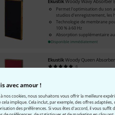
Ekustik
Woody Wavy Absorber B
Permet l'optimisation du son 
studios d'enregistrement, les 
Technologie de membrane pou
100 % à 60 Hz
Absorption supplémentaire au
Disponible immédiatement
Ekustik
Woody Queen Absorber
6
Pour optimiser le son d'une pi
d'enregistrement, home ciném
is avec amour !
espace commercial
Haute efficacité: environ 50 % 
à nos cookies, nous souhaitons vous offrir la meilleure expér
absorption complète au-dessu
 cela implique. Cela inclut, par exemple, des offres adaptées, 
Matériau de remplissage en tex
sation des préférences. Si vous êtes d'accord, il vous suffit d'
recyclé Envizol TB OH50
ns de préférences, de statistiques et de marketing en cliquant 