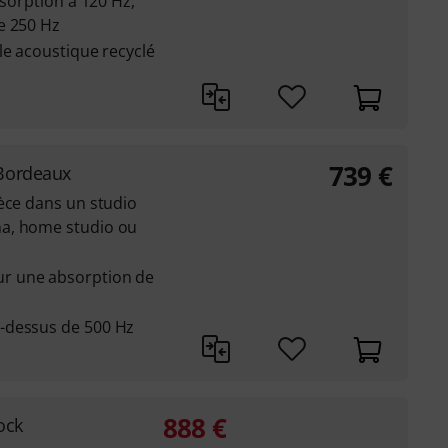
bsorption à 120 Hz,
e 250 Hz
le acoustique recyclé
739
€
Bordeaux
èce dans un studio
a, home studio ou
r une absorption de
-dessus de 500 Hz
888
€
ock