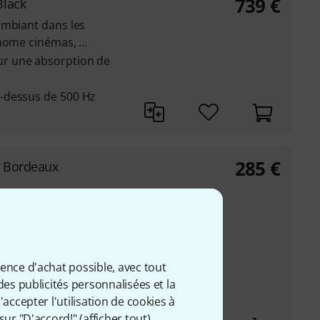
739
€
lack
ambiant dans les
home cinémas, ...
r une absorption de
-dessus de 500 Hz
285
€
 Bordeaux
èce dans un studio
a, home studio ou
d'absorption à 150 Hz,
ience d'achat possible, avec tout
s de 300 Hz
des publicités personnalisées et la
tile acoustique
accepter l'utilisation de cookies à
sur "D'accord!" (
afficher tout
).