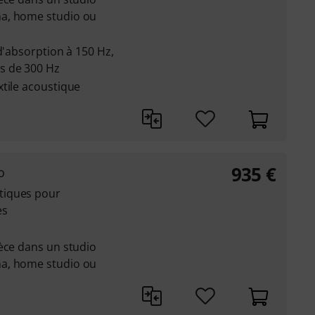
a, home studio ou
d'absorption à 150 Hz,
s de 300 Hz
tile acoustique
935
€
o
tiques pour
es
èce dans un studio
a, home studio ou