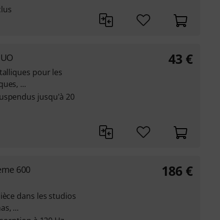
lus
43
€
 DUO
talliques pour les
ues, ...
suspendus jusqu'à 20
186
€
eme 600
ièce dans les studios
, ...