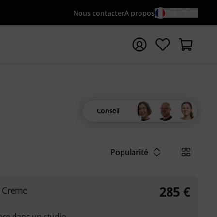
Nous contacter
A propos
FR / €
rrer la recherche avec le terme de recherche {searchTerm
Conseil
Popularité
285
€
 Creme
èce dans un studio