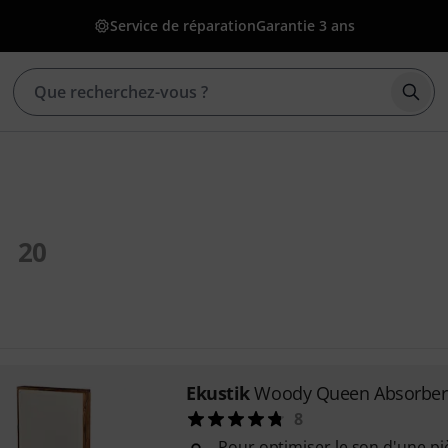
Service de réparation
Garantie 3 ans
Déma
20
Ekustik
Woody Queen Absorber
8
Pour optimiser le son d'une pi