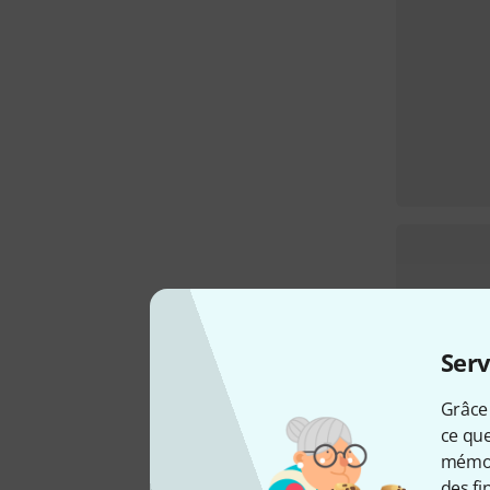
Serv
Grâce 
ce que
mémori
des fi