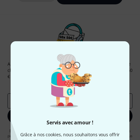
Newsletters Thomann
Abonnez-vous à la newsletter Thomann et, avec un peu de
chance, gagnez l'un des 50 bons d'achat d'une valeur de 50
€ chacun!
Articles inspirants
Deals
Aperçus Thomann
Adresse e-mail
*
S'inscrire maintenant
Servis avec amour !
En cliquant sur "S'inscrire maintenant", vous acceptez de recevoir des
Grâce à nos cookies, nous souhaitons vous offrir
publicités par e-mail. La désinscription est possible à tout moment. Vous