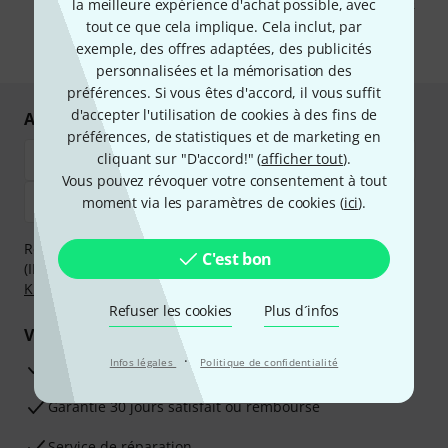
pouvez trouver plus d'informations à ce sujet dans notre
Politique de
la meilleure expérience d'achat possible, avec
confidentialité
.
tout ce que cela implique. Cela inclut, par
exemple, des offres adaptées, des publicités
* Requis
personnalisées et la mémorisation des
préférences. Si vous êtes d'accord, il vous suffit
d'accepter l'utilisation de cookies à des fins de
Achetez et payez en toute sécurité
préférences, de statistiques et de marketing en
cliquant sur "D'accord!" (
afficher tout
).
Vous pouvez révoquer votre consentement à tout
moment via les paramètres de cookies (
ici
).
Réglez de manière sûre et sécurisée par Virement
C'est bon
(IBAN/BIC), PayPal, Amazon Pay,
Klarna Payer Maintenant
,
Klarna Payer en 3 fois
ou Carte de crédit.
Refuser les cookies
Plus d´infos
Vos avantages
·
Infos légales
Politique de confidentialité
Ga­ran­tie Thomann 3 ans
Garantie 30 jours satisfait ou remboursé
Service de réparation