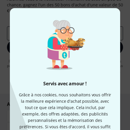
chance, gagnez l'un des 50 bons d'achat d'une valeur de 50
€ chacun!
Articles inspirants
Deals
Aperçus Thomann
Adresse e-mail
*
S'inscrire maintenant
En cliquant sur "S'inscrire maintenant", vous acceptez de recevoir des
publicités par e-mail. La désinscription est possible à tout moment. Vous
pouvez trouver plus d'informations à ce sujet dans notre
Politique de
confidentialité
.
Servis avec amour !
* Requis
Grâce à nos cookies, nous souhaitons vous offrir
la meilleure expérience d'achat possible, avec
Achetez et payez en toute sécurité
tout ce que cela implique. Cela inclut, par
exemple, des offres adaptées, des publicités
personnalisées et la mémorisation des
préférences. Si vous êtes d'accord, il vous suffit