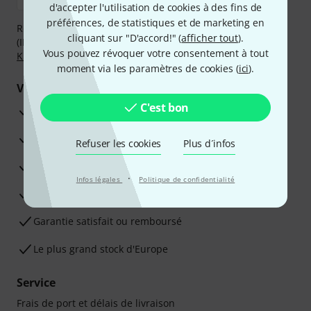
d'accepter l'utilisation de cookies à des fins de
préférences, de statistiques et de marketing en
Réglez de manière sûre et sécurisée par Virement
cliquant sur "D'accord!" (
afficher tout
).
(IBAN/BIC), PayPal, Amazon Pay,
Klarna Payer Maintenant
,
Vous pouvez révoquer votre consentement à tout
Klarna Payer en 3 fois
ou Carte de crédit.
moment via les paramètres de cookies (
ici
).
Vos avantages
C'est bon
Ga­ran­tie Thomann 3 ans
Garantie 30 jours satisfait ou remboursé
Refuser les cookies
Plus d´infos
Service de réparation
·
Infos légales
Politique de confidentialité
Conseils d'experts en la matière
Garantie satisfait ou remboursé
Le plus grand stock d'Europe
Service
Frais de port et délais de livraison