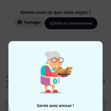
Aimez-vous ce que vous voyez ?
Partager
Aide et commentaires
Newsletters Thomann
Abonnez-vous à la newsletter Thomann et, avec un peu de
chance, gagnez l'un des 50 bons d'achat d'une valeur de 50
€ chacun!
Articles inspirants
Deals
Aperçus Thomann
Servis avec amour !
Adresse e-mail
*