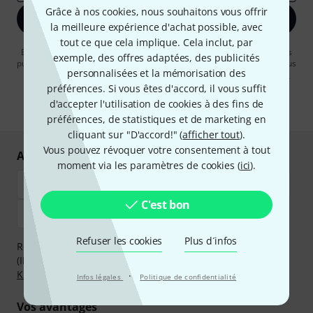
Grâce à nos cookies, nous souhaitons vous offrir
S'inscrire maintenant
la meilleure expérience d'achat possible, avec
tout ce que cela implique. Cela inclut, par
En cliquant sur "S'inscrire maintenant", vous acceptez de recevoir des
exemple, des offres adaptées, des publicités
publicités par e-mail. La désinscription est possible à tout moment. Vous
personnalisées et la mémorisation des
pouvez trouver plus d'informations à ce sujet dans notre
Politique de
confidentialité
.
préférences. Si vous êtes d'accord, il vous suffit
d'accepter l'utilisation de cookies à des fins de
* Requis
préférences, de statistiques et de marketing en
cliquant sur "D'accord!" (
afficher tout
).
Vous pouvez révoquer votre consentement à tout
Achetez et payez en toute sécurité
moment via les paramètres de cookies (
ici
).
C'est bon
Refuser les cookies
Plus d´infos
Réglez de manière sûre et sécurisée par Virement
(IBAN/BIC), PayPal, Amazon Pay,
Klarna Payer Maintenant
,
Klarna Payer en 3 fois
ou Carte de crédit.
·
Infos légales
Politique de confidentialité
Vos avantages