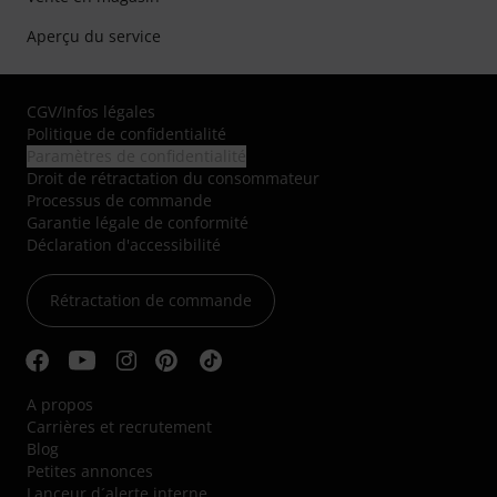
Aperçu du service
CGV
/
Infos légales
Politique de confidentialité
Paramètres de confidentialité
Droit de rétractation du consommateur
Processus de commande
Garantie légale de conformité
Déclaration d'accessibilité
Rétractation de commande
A propos
Carrières et recrutement
Blog
Petites annonces
Lanceur d´alerte interne