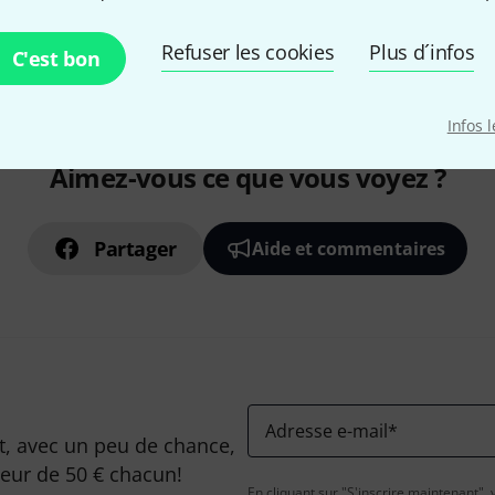
Refuser les cookies
Plus d´infos
C'est bon
Infos 
Aimez-vous ce que vous voyez ?
Partager
Aide et commentaires
Adresse e-mail
*
, avec un peu de chance,
leur de 50 € chacun!
En cliquant sur "S'inscrire maintenant", 