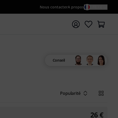
Nous contacter
A propos
FR / €
rrer la recherche avec le terme de recherche {searchTerm
Conseil
Popularité
26
€