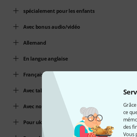
spécialement pour les enfants
Avec bonus audio/vidéo
Allemand
En langue anglaise
Français
Avec tablature
Serv
Grâce 
Avec notes
ce que
mémori
Pour ukulélé baryton
des fi
Vous 