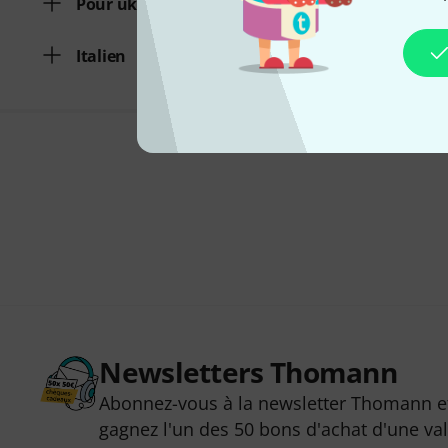
Pour ukulélé basse
Italien
Newsletters Thomann
Abonnez-vous à la newsletter Thomann et
gagnez l'un des 50 bons d'achat d'une va