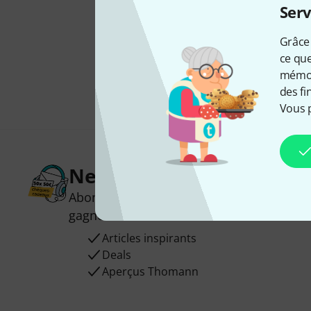
Serv
Grâce 
ce que
mémori
des fi
Vous 
Newsletters Thomann
Abonnez-vous à la newsletter Thomann et
gagnez l'un des 50 bons d'achat d'une va
Articles inspirants
Deals
Aperçus Thomann