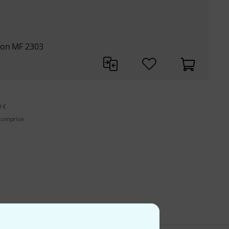
e
ion MF 2303
9 €
 comprise