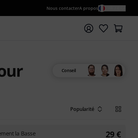
Nous contacter
A propos
FR / €
rrer la recherche avec le terme de recherche {searchTerm
pour
Conseil
Popularité
29
€
lement la Basse