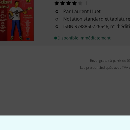
1
Par Laurent Huet
Notation standard et tablatur
ISBN 9788850726646, n° d'édit
Disponible immédiatement
Envoi gratuit à partir de 6
Les prix sont indiqués avec TVA