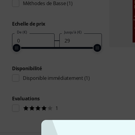
Méthodes de Basse
(1)
Echelle de prix
De (€)
Jusqu'à (€)
Disponibilité
Disponible immédiatement
(1)
Evaluations
1