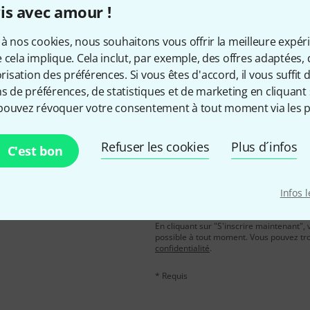
is avec amour !
Aimez-vous ce que vous voyez ?
à nos cookies, nous souhaitons vous offrir la meilleure expér
 cela implique. Cela inclut, par exemple, des offres adaptées, 
Partager
Aide et commentaires
sation des préférences. Si vous êtes d'accord, il vous suffit d'
ns de préférences, de statistiques et de marketing en cliquant 
pouvez révoquer votre consentement à tout moment via les p
Refuser les cookies
Plus d´infos
C'est bon
Adresse e-mail
*
Infos 
, avec un peu de chance,
leur de 50 € chacun!
En cliquant sur "S'inscrire maintenant", 
possible à tout moment. Vous pouvez tro
confidentialité
.
* Requis