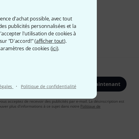
ience d'achat possible, avec tout
des publicités personnalisées et la
accepter l'utilisation de cookies à
sur "D'accord!" (
afficher tout
).
aramètres de cookies (
ici
).
S'inscrire maintenant
·
légales
Politique de confidentialité
vous acceptez de recevoir des publicités par e-mail. La désinscription est
uver plus d'informations à ce sujet dans notre
Politique de