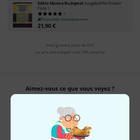
Editio Musica Budapest
Ausgewählte Etüden
Flute 1
1
Disponible immédiatement
21,90
€
Envoi gratuit à partir de 69 €
Les prix sont indiqués avec TVA comprise
Aimez-vous ce que vous voyez ?
Partager
Aide et commentaires