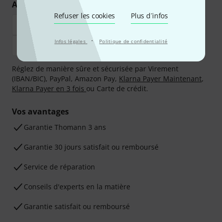
Achetez et payez en toute sécurité
Refuser les cookies
Plus d´infos
·
Infos légales
Politique de confidentialité
Réglez de manière sûre et sécurisée par Virement
(IBAN/BIC), PayPal, Amazon Pay,
Klarna Payer Maintenant
,
Klarna Payer en 3 fois
ou Carte de crédit.
Vos avantages
Ga­ran­tie Thomann 3 ans
Garantie 30 jours satisfait ou remboursé
Service de réparation
Conseils d'experts en la matière
Garantie satisfait ou remboursé