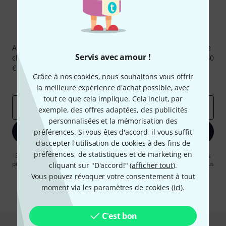
Newsletters Thomann
Abonnez-vous à la newsletter Thomann et, avec un peu de
Servis avec amour !
chance, gagnez l'un des 50 bons d'achat d'une valeur de 50
€ chacun!
Grâce à nos cookies, nous souhaitons vous offrir
Articles inspirants
Deals
Aperçus Thomann
la meilleure expérience d'achat possible, avec
tout ce que cela implique. Cela inclut, par
Adresse e-mail
*
exemple, des offres adaptées, des publicités
personnalisées et la mémorisation des
S'inscrire maintenant
préférences. Si vous êtes d'accord, il vous suffit
d'accepter l'utilisation de cookies à des fins de
préférences, de statistiques et de marketing en
En cliquant sur "S'inscrire maintenant", vous acceptez de recevoir des
publicités par e-mail. La désinscription est possible à tout moment. Vous
cliquant sur "D'accord!" (
afficher tout
).
pouvez trouver plus d'informations à ce sujet dans notre
Politique de
Vous pouvez révoquer votre consentement à tout
confidentialité
.
moment via les paramètres de cookies (
ici
).
* Requis
C'est bon