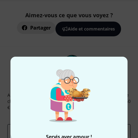
Aimez-vous ce que vous voyez ?
Partager
Aide et commentaires
Newsletters Thomann
Abonnez-vous à la newsletter Thomann et, avec un peu de
chance, gagnez l'un des 50 bons d'achat d'une valeur de 50
€ chacun!
Articles inspirants
Deals
Aperçus Thomann
Adresse e-mail
*
Servis avec amour !