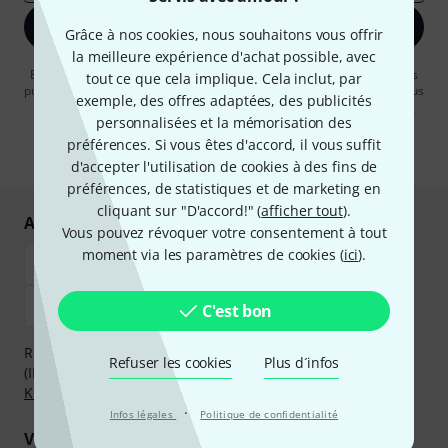
S'inscrire maintenant
Grâce à nos cookies, nous souhaitons vous offrir
la meilleure expérience d'achat possible, avec
En cliquant sur "S'inscrire maintenant", vous acceptez de recevoir des
tout ce que cela implique. Cela inclut, par
publicités par e-mail. La désinscription est possible à tout moment. Vous
exemple, des offres adaptées, des publicités
pouvez trouver plus d'informations à ce sujet dans notre
Politique de
personnalisées et la mémorisation des
confidentialité
.
préférences. Si vous êtes d'accord, il vous suffit
* Requis
d'accepter l'utilisation de cookies à des fins de
préférences, de statistiques et de marketing en
cliquant sur "D'accord!" (
afficher tout
).
Achetez et payez en toute sécurité
Vous pouvez révoquer votre consentement à tout
moment via les paramètres de cookies (
ici
).
C'est bon
Réglez de manière sûre et sécurisée par Virement
Refuser les cookies
Plus d´infos
(IBAN/BIC), PayPal, Amazon Pay,
Klarna Payer Maintenant
,
Klarna Payer en 3 fois
ou Carte de crédit.
·
Infos légales
Politique de confidentialité
Vos avantages