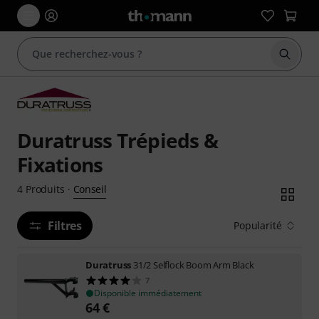
Démarr
Duratruss Trépieds &
Fixations
Conseil
4
Produits
·
Filtres
Popularité
Duratruss
31/2 Selflock Boom Arm Black
7
Disponible immédiatement
64
€