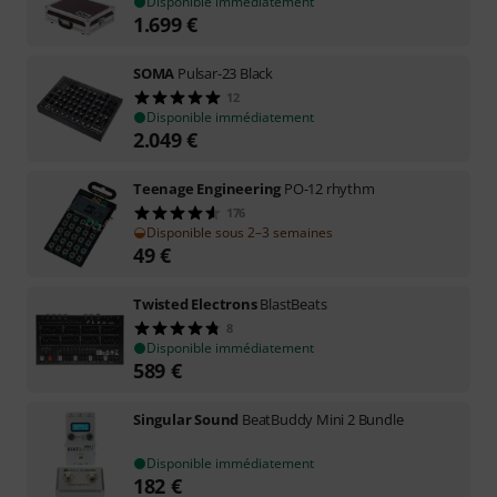
Disponible immédiatement
1.699
€
SOMA
Pulsar-23 Black
12
Disponible immédiatement
2.049
€
Teenage Engineering
PO-12 rhythm
176
Disponible sous 2–3 semaines
49
€
Twisted Electrons
BlastBeats
8
Disponible immédiatement
589
€
Singular Sound
BeatBuddy Mini 2 Bundle
Disponible immédiatement
182
€