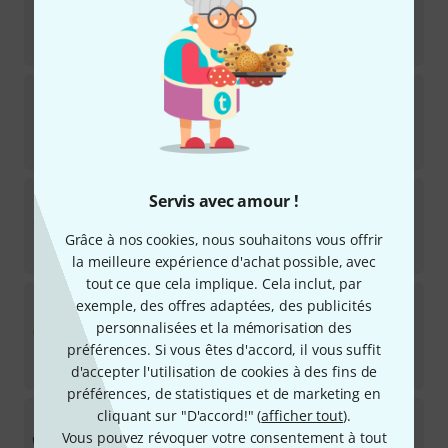
Disponible dans environ une semaine
948
€
SOMA
Pulsar-23 White
12
Disponible immédiatement
2.259
€
SOMA
Pulsar-23 Green (Screw)
Servis avec amour !
7
Disponible immédiatement
Grâce à nos cookies, nous souhaitons vous offrir
1.779
€
la meilleure expérience d'achat possible, avec
tout ce que cela implique. Cela inclut, par
Behringer
RD-9
exemple, des offres adaptées, des publicités
155
personnalisées et la mémorisation des
MEILLEURE VENTE
préférences. Si vous êtes d'accord, il vous suffit
Disponible immédiatement
260
€
d'accepter l'utilisation de cookies à des fins de
préférences, de statistiques et de marketing en
Roland
TR-08
cliquant sur "D'accord!" (
afficher tout
).
Vous pouvez révoquer votre consentement à tout
86