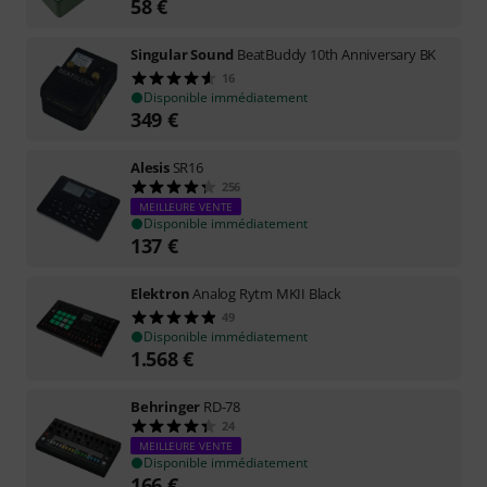
58
€
Singular Sound
BeatBuddy 10th Anniversary BK
16
Disponible immédiatement
349
€
Alesis
SR16
256
MEILLEURE VENTE
Disponible immédiatement
137
€
Elektron
Analog Rytm MKII Black
49
Disponible immédiatement
1.568
€
Behringer
RD-78
24
MEILLEURE VENTE
Disponible immédiatement
166
€