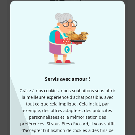
+33-176548596
Notre service client est à votre disposition pour
répondre à toutes vos questions et résoudre
d'éventuels problèmes après achat.
Préparer le numéro client
Horaires d'ouverture (CEST - Heure
Servis avec amour !
d'été d'Europe centrale)
Grâce à nos cookies, nous souhaitons vous offrir
la meilleure expérience d'achat possible, avec
Demander un rappel téléphonique
tout ce que cela implique. Cela inclut, par
exemple, des offres adaptées, des publicités
Plus d'options de contact
personnalisées et la mémorisation des
préférences. Si vous êtes d'accord, il vous suffit
Retourner un produit
d'accepter l'utilisation de cookies à des fins de