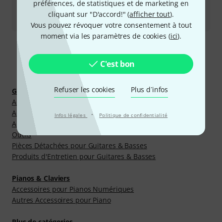
préférences, de statistiques et de marketing en
Tous les interlocuteurs
cliquant sur "D'accord!" (
afficher tout
).
Vous pouvez révoquer votre consentement à tout
moment via les paramètres de cookies (
ici
).
C'est bon
Découvrir plus
Refuser les cookies
Plus d´infos
Guitares & Basses
Accessoires pour Amplis Acoustiques
Accessoires pour Amplis Basses
·
Infos légales
Politique de confidentialité
Accessoires pour Amplis Guitares
Outils
Pièces Détachées pour Guitares & Basses
Produits d'Entretien pour Guitares & Basses
Pianos & Claviers
Accessoires pour Pianos Numériques
Autres Accessoires pour Piano
Plus de catégories