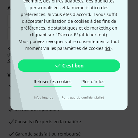
exemple, des offres adaptées, des publicités
personnalisées et la mémorisation des
Achetez et payez en toute sécurité
préférences. Si vous êtes d'accord, il vous suffit
d'accepter l'utilisation de cookies à des fins de
préférences, de statistiques et de marketing en
cliquant sur "D'accord!" (
afficher tout
).
Vous pouvez révoquer votre consentement à tout
Réglez de manière sûre et sécurisée par Virement
moment via les paramètres de cookies (
ici
).
(IBAN/BIC), PayPal, Amazon Pay,
Klarna Payer Maintenant
,
Klarna Payer en 3 fois
ou Carte de crédit.
C'est bon
Vos avantages
Refuser les cookies
Plus d´infos
Ga­ran­tie Thomann 3 ans
Garantie 30 jours satisfait ou remboursé
·
Infos légales
Politique de confidentialité
Service de réparation
Conseils d'experts en la matière
Garantie satisfait ou remboursé