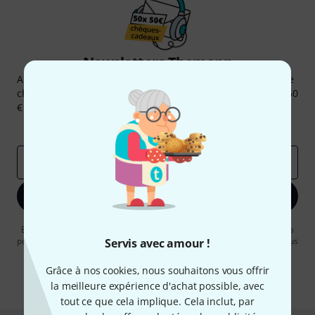
Newsletters Thomann
Abonnez-vous à la newsletter Thomann et, avec un peu de
chance, gagnez l'un des 50 bons d'achat d'une valeur de 50
€ chacun!
Articles inspirants
Deals
Aperçus Thomann
Adresse e-mail
*
S'inscrire maintenant
En cliquant sur "S'inscrire maintenant", vous acceptez de recevoir des
publicités par e-mail. La désinscription est possible à tout moment. Vous
Servis avec amour !
pouvez trouver plus d'informations à ce sujet dans notre
Politique de
confidentialité
.
Grâce à nos cookies, nous souhaitons vous offrir
la meilleure expérience d'achat possible, avec
* Requis
tout ce que cela implique. Cela inclut, par