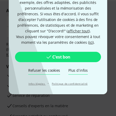
exemple, des offres adaptées, des publicités
personnalisées et la mémorisation des
Achetez et payez en toute sécurité
préférences. Si vous êtes d'accord, il vous suffit
d'accepter l'utilisation de cookies à des fins de
préférences, de statistiques et de marketing en
cliquant sur "D'accord!" (
afficher tout
).
Vous pouvez révoquer votre consentement à tout
moment via les paramètres de cookies (
ici
).
Réglez de manière sûre et sécurisée par Virement
(IBAN/BIC), PayPal, Amazon Pay,
Klarna Payer Maintenant
,
Klarna Payer en 3 fois
ou Carte de crédit.
C'est bon
Vos avantages
Refuser les cookies
Plus d´infos
Ga­ran­tie Thomann 3 ans
·
Infos légales
Politique de confidentialité
Garantie 30 jours satisfait ou remboursé
Service de réparation
Conseils d'experts en la matière