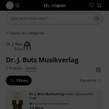
Démarr
Toutes les catégories
Dr. J. Butz Musikverlag
Conseil
2
Produits
·
Filtres
Popularité
Dr. J. Butz Musikverlag
Vivaldi 4 Jahreszeiten
Orgel
Disponible immédiatement
21,90
€