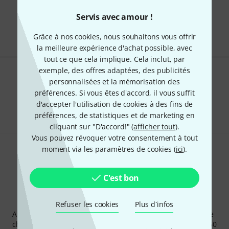
Envoi gratuit à partir de 69 €
Servis avec amour !
Les prix sont indiqués avec TVA comprise
Grâce à nos cookies, nous souhaitons vous offrir
la meilleure expérience d'achat possible, avec
tout ce que cela implique. Cela inclut, par
exemple, des offres adaptées, des publicités
Aimez-vous ce que vous voyez ?
personnalisées et la mémorisation des
préférences. Si vous êtes d'accord, il vous suffit
Partager
d'accepter l'utilisation de cookies à des fins de
Aide et commentaires
préférences, de statistiques et de marketing en
cliquant sur "D'accord!" (
afficher tout
).
Vous pouvez révoquer votre consentement à tout
moment via les paramètres de cookies (
ici
).
C'est bon
Newsletters Thomann
Refuser les cookies
Plus d´infos
Abonnez-vous à la newsletter Thomann et, avec un peu de
chance, gagnez l'un des 50 bons d'achat d'une valeur de 50