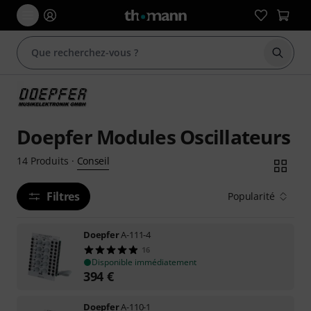
Démarr
Doepfer Modules Oscillateurs
Conseil
14
Produits
·
Filtres
Popularité
Doepfer
A-111-4
16
Disponible immédiatement
394
€
Doepfer
A-110-1