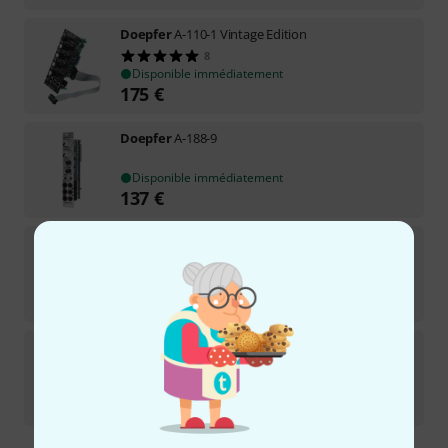
Doepfer
A-110-1 Vintage Edition
8
Disponible immédiatement
175
€
Doepfer
A-188-9
Disponible immédiatement
137
€
Doepfer
A-110-6
3
Disponible immédiatement
245
€
Doepfer
A-143-4
19
Disponible immédiatement
265
€