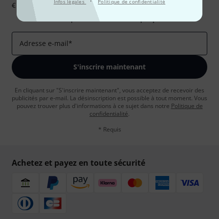
·
Infos légales
Politique de confidentialité
€ chacun!
Articles inspirants
Deals
Aperçus Thomann
Adresse e-mail
*
S'inscrire maintenant
En cliquant sur "S'inscrire maintenant", vous acceptez de recevoir des
publicités par e-mail. La désinscription est possible à tout moment. Vous
pouvez trouver plus d'informations à ce sujet dans notre
Politique de
confidentialité
.
* Requis
Achetez et payez en toute sécurité